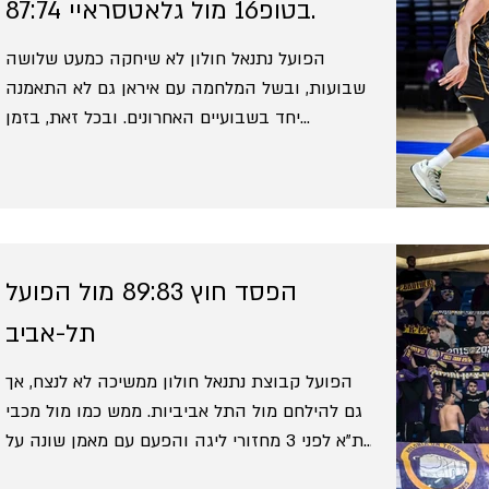
חולון למשחק חוץ בצרפת מול לה מאן, למשחק
בטופ16 מול גלאטסראיי 87:74.
הפרידה שלה מליגת האלופות, ונכנעה 102:92.
הפועל נתנאל חולון לא שיחקה כמעט שלושה
הצרפתים הובילו כמעט לכל אורך הדרך, ובשי
שבועות, ובשל המלחמה עם איראן גם לא התאמנה
יחד בשבועיים האחרונים. ובכל זאת, בזמן
שהספורט בישראל משותק, חולוניה פגשה את
גלאטסראיי הטורקית למשחק לפרוטוקול בליגת
האלופות, אחרי שהנמרים כבר איבדו סיכוי להעפיל.
גם הפעם חולון לא הצליחה לעצור את רצף
ההפסדים, ונכנעה 87:74, אך לתוצאה היה הפעם
הפסד חוץ 89:83 מול הפועל
משקל משני לאור המצב בארץ והחלודה הברורה
של הסגולים. אדאמה סאנוגו וג'ורדן מקריי בלטו עם
תל-אביב
18 נקודות כל אחד, בעוד המאמן החדש קרוניץ'
הפועל קבוצת נתנאל חולון ממשיכה לא לנצח, אך
ימשיך לחפש את ניצחון הבכורה של
גם להילחם מול התל אביביות. ממש כמו מול מכבי
ת"א לפני 3 מחזורי ליגה והפעם עם מאמן שונה על
הקווים, שוב חולוניה נלחמה בכל הכוח ולבסוף