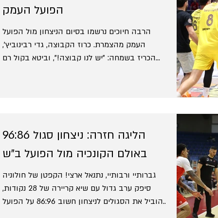
הסופר-קצרה, הנמרים מצאו את הכוחות בכדי
הפועל העמק
לנצח 103:95 ענק את היריבה הגדולה הפועל
הרבה חיוכים נרשמו בסיום הניצחון מול הפועל
ירושלים. 5 שחקנים קלעו בספרות כפולו
העמק מהצמרת. כרוז הקבוצה, גדי רבינוביץ',
הכריז בשמחה: "יש לנו קבוצה!", וביטא בקול רם
את מה שכל מי שהגיע להיכל בחולון הרגיש: למרות
כל הטלטלות, העזיבות והשינויים - הקבוצה
מתחילה להתחבר ולהיראות טוב. זה ממש לא הלך
קל. הנמרים שמטו יתרון 13 ברבע השני, נקלעו
לפיגור 6 בדקות הסיום, אבל בזכות ריצת 14:2 עד
הליגה חזרה: ניצחון סגול 96:86
הבאזר רשמו ניצחון מרשים, 86:92 על יריבה חזקה.
חולון ניצחה בפעם השנייה ברציפות לראשונה מאז
באולם הקונכיה מול הפועל ב"ש
דצמבר (!), ותנסה להמשיך את המומנטום גם
גברותיי ורבותיי, נתנאל ארצי! הקפטן של חולוניה
בהמשך. סאנו
סיפק ערב גדול עם שיא קריירה של 28 נקודות,
והוביל את הסגולים לניצחון חשוב 86:96 על הפועל
באר שבע. המאמן החדש פרדראג קרוניץ' השיג