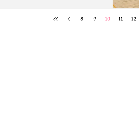
8
9
10
11
12
s
s
s
s
s
s
s
s
s
s
s
s