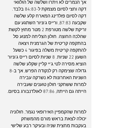
אך הנמרים לא ויתרו ושלשה של הולוואי 
דקה וחצי לסיום מצמקת ל-84:83 בלבד. 
דקה לסיום פולדינג המארח קלע שלשה 
שקבעה 87:83, ורייס ג'וניור השתגע עם 
זריקת שלשה מטורפת 2 מטר מחוץ לקשת 
שהלכה החוצה. חולון הצליחה למנוע סל 
בהתקפה קריטית של הגרמנית ויצאה 
להתקפה קריטית משלה בפיגור 4 כשעל 
השעון 22 שניות. 8 שניות לסיום רייס ג'וניור 
הוציא מסירה לטי.ג'יי קליין שקלע שלשה 
גדולה שצימקה רק לנקודה הפרש, אך ב-8 
השניות האחרונות לא נשרקה עבירה 
למרות ששחקני חולון טוענים שעבירה 
הייתה גם הייתה, 87:86 לאולדנבורג בסיום.
למרות שהקמפיין האירופאי נגמר, חולוניה 
יכולה לצאת בראש מורם מהמשחק 
בעקבות מחצית שניה ובעיקר רבע שלישי 