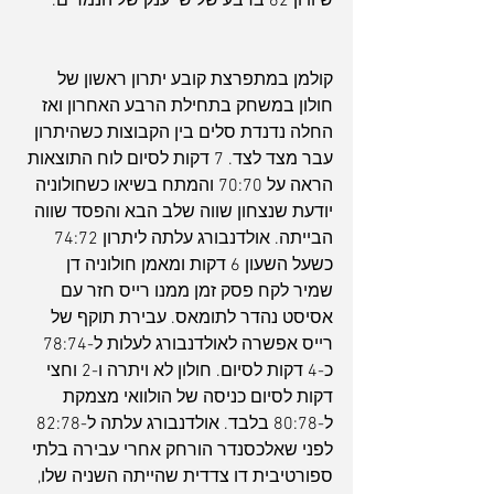
שיוויון 62 ברבע שלישי ענק של הנמרים.
קולמן במתפרצת קובע יתרון ראשון של 
חולון במשחק בתחילת הרבע האחרון ואז 
החלה נדנדת סלים בין הקבוצות כשהיתרון 
עבר מצד לצד. 7 דקות לסיום לוח התוצאות 
הראה על 70:70 והמתח בשיאו כשחולוניה 
יודעת שנצחון שווה שלב הבא והפסד שווה 
הבייתה. אולדנבורג עלתה ליתרון 74:72 
כשעל השעון 6 דקות ומאמן חולוניה דן 
שמיר לקח פסק זמן ממנו רייס חזר עם 
אסיסט נהדר לתומאס. עבירת תוקף של 
רייס אפשרה לאולדנבורג לעלות ל-78:74 
כ-4 דקות לסיום. חולון לא ויתרה ו-2 וחצי 
דקות לסיום כניסה של הולוואי מצמקת 
ל-80:78 בלבד. אולדנבורג עלתה ל-82:78 
לפני שאלכסנדר הורחק אחרי עבירה בלתי 
ספורטיבית דו צדדית שהייתה השניה שלו, 