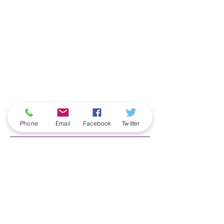
ארכיון
Phone
Email
Facebook
Twitter
June 2026
(5)
5 posts
May 2026
(6)
6 posts
April 2026
(3)
3 posts
March 2026
(2)
2 posts
February 2026
(5)
5 posts
January 2026
(5)
5 posts
December 2025
(6)
6 posts