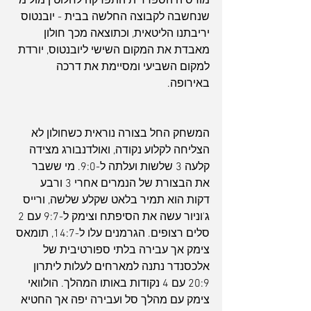
מורסיה הספרדית התפרקה לחלוטין מול מי 
שנחשבה לקבוצה החלשה בבית - יובנטוס 
יריבתנו הליטאית, וכתוצאה מכך חולון 
מאבדת את המקום השישי ליובנטוס, יורדת 
למקום השביעי ומסיימת את דרכה 
באירופה.
המשחק החל בצורה נוראית כשחולון לא 
הצליחה לקלוע נקודה, ואולדנבורג מצידה 
קלעה 3 שלשות ועלתה ל-9:0. מי ששבר 
את הבצורת של הנמרים אחרי 3 ורבע 
דקות הוא תמיר בלאט שקלע שלשה, ורייס 
ג'וניור עשה את הסיפתח וצימק ל-9:7 עם 2 
סלים רצופים. הגרמנים עלו ל-14:7, תומאס 
צימק אך עבירה בלתי ספורטיבית של 
אלכסנדר נתנה למארחים לעלות ליתרון 
20:9 עם 4 נקודות באותו המהלך. הולוואי 
צימק עם מהלך סל ועבירה יפה אך החטיא 