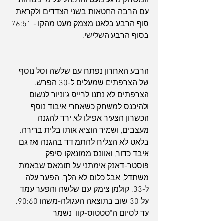
המשחק נרגע מעט והתנהל על מי מנוחות 
עם הרבה החטאות בשני הצדדים ולקראת 
סוף הרבע בלאט מצמק מעט מהקו - 76:51 
בסוף הרבע השלישי.
הרבע האחרון נפתח עם שלשה וסל נוסף 
של הצרפתים שמעלים ל-30 הפרש. 
הצרפתים לא נתנו לרייס ג'וניור לנשום 
ולהיכנס למשחק כשאחרי איבוד נוסף 
הכשרון הצעיר אפילו לא ירד להגנה 
מעצבים, ושמיר הוציא אותו בלית ברירה. 
בלאט לא הצליח להתמודד בהגנה ואז גם 
איבד כדור, ואוונס ממונאקו סיפק 
פוסטר-דאנק אימתני על תומאס שבאמת 
משתדל, אבל כלום לא הלך. הפער עלה 
ל-33. קולמן צימק עם שלשה והפער עמד 
על 30 שוב בתוצאה העגולה-משהו 90:60. 
עד לסיום ה"סטטוס-קוו" נשמר 