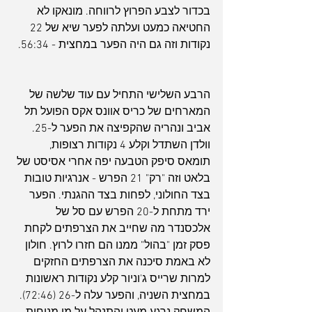
בכדור לצבע הפרוץ לרווחה. מונאקו לא 
החטיאה כמעט ועלתה לפער שיא של 22 
נקודות וזה גם היה הפער במחצית - 56:34.
הרבע השלישי התחיל עם עוד שלשה של 
המארחים של כריס אוונס אקס הפועל תל 
אביב ונהריה שהקפיצה את הפער ל-25. 
וולדן השתדל וקלע 4 נקודות רצופות, 
תומאס סיפק הטבעה יפה אחרי אסיסט של 
בלאט וזה "רק" 21 הפרש - אנרגיות טובות 
בצד החולוני, לפחות בצד ההגנתי. הפער 
ירד מתחת ל-20 הפרש עם סל של 
אלכסנדר מה שחייב את הצרפתים לקחת 
פסק זמן "בהול" ממנו הם חזרו לרוץ. חולון 
לא באמת סיכנה את הצרפתים החזקים 
למרות שרייס ג'וניור קלע נקודות ראשונות 
במחצית השניה, והפער עלה ל-26 (72:46). 