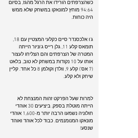
כשהצרפתים הורידו את הרגל מהגז, בסיום 
94:64 מוחץ למונאקו במשחק שלא ממש 
היה כוחות.
ג'ו אלכסנדר סיים כקלעי המצטיין עם 18, 
תומאס קלע 11, גלן רייס ג'וניור הייתה 
המטרה של הצרפתים והם הצליחו לעצור 
אותו על 10 נקודות במשחק לא טוב, בלאט 
(7 אס') קלע 9, וולדן וקולמן 8 כל אחד. קליין 
שיחק ולא קלע.
למרות שעל הפרקט זהות המנצחת לא 
הייתה מוטלת בספק, ביציעים 30 אוהדי 
חולוניה נשמעו הרבה יותר מ-1,600 אוהדי 
מונאקו המנומנמים. כבוד לכל אוהד ואוהד 
שנסע!