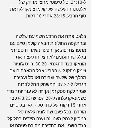
ל-24:10. סל טיפוסי מחצי מרחק של 
אלכסנדר ושלשה של קולמן צימקו לקראת 
סוף הרבע, 26:15 אחרי 10 דקות.
בלאט פתח את הרבע השני עם שלשה 
ובהתקפה החולונית הבאה קולמן סיים עם 
מתפרצת יפה, אך הפער נשאר דו ספרתי 
בגלל שהחולונים לא הצליחו לעצור את 
מונאקו בצד ההגנתי- 30:20. רייס ג'וניור 
צימק מהקו ל-8 הפרש אבל המארחים עם 
מהלך של שלשה ועבירה ואז סל ועבירה 
הגדילו ל-39:22 והמשחק החל לברוח. 
שמיר לקח פסק זמן אך זה לא עזר יותר מדי 
כשמונאקו עלתה ל-20 הפרש (43:23) כבר 
אחרי 15 דקות של כדורסל -  גארבג' טיים 
מוקדם. בכל פעם שחולוניה קלעה סל 
בניסיון לצמק מעט, זה נענה מיידית בסל קל 
בצד השני - אם בחדירה מהירה פנימה או 