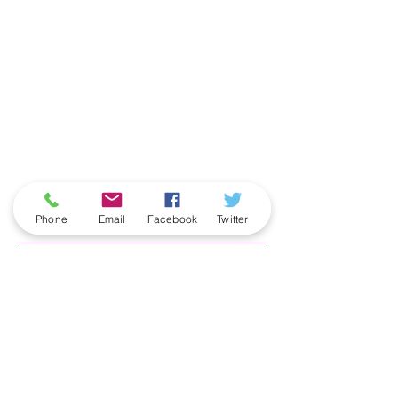
ארכיון
Phone
Email
Facebook
Twitter
June 2026
(5)
5 posts
May 2026
(6)
6 posts
April 2026
(3)
3 posts
March 2026
(2)
2 posts
February 2026
(5)
5 posts
January 2026
(5)
5 posts
December 2025
(6)
6 posts