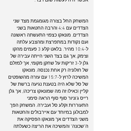
אפשר היה לעשות שום דבר.
המשחק החל בצורה מגומגמת מצד שני 
הצדדים עם 4:4 והרבה החטאות בשני 
הצדדים. מונאקו כצפוי התעשתה ראשונה 
ועם נקודות במתפרצת ומהצבע עלתה 
ל-10:4 מהיר. בלאט קלע 3 פעמים מהקו 
וצימק, אך גם בצד השני הייתה עבירה של 
גלן ל-3 זריקות על שחקן מקומי, אך למזלם 
של חולוניה רק אחת נכנסה. מונאקו 
המשיכה לרוץ ל-15:7 עם עזרה מהשופטים 
של סל שלא היה בטענת נגיעה ברשת של 
קליין (כאילו זה מה שמונאקו צריכה), אך גלן 
רייס ג'וניור סוף סוף הראה סימני 
התעוררות וקלע סל ועבירה. המשחק הפך 
למבולגן במיוחד עם איירבולים והחטאות 
משני הצדדים אך מונאקו הפסיקה את 
ה"שכונה" והמשיכה את הריצה כשעלתה 