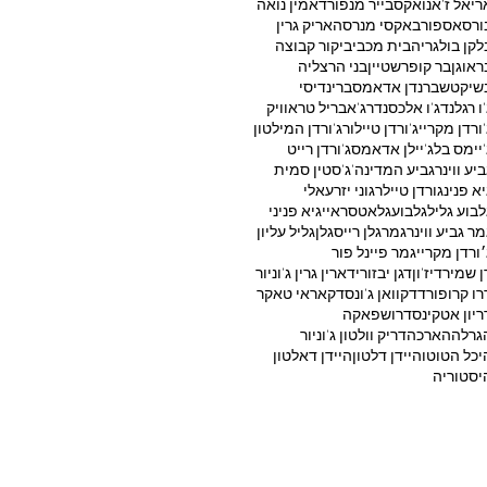
ריאל ז'אנו
אקסבייר מנפורד
אמין נואה
ורסאספור
באקסי מנרסה
אריק גרין
לקן בולגריה
בית מכבי
ביקור קבוצה
ראוגן
בר קופרשטיין
בני הרצליה
שיקטש
ברנדן אדאמס
ברינדיסי
'ו רגלנד
ג'ו אלכסנדר
ג'אבריל טראוויק
'ורדן מקריי
ג'ורדן טיילור
ג'ורדן המילטון
'יימס בל
ג'יילן אדאמס
ג'ורדן רייט
ביע ווינר
גביע המדינה
ג'סטין סמית'
יא פנינ
גורדן טיילר
גוני יזרעאלי
לבוע גליל
גלבוע
גלאטסראיי
גיא פניני
מר גביע ווינר
גמר
גלן רייס
גלן
גליל עליון
׳ורדן מקריי
גמר פיינל פור
ן שמיר
דיז'ון
דגן יבזורי
דארין גרין ג'וניור
רו קרופורד
דקוואן ג'ונס
דקאראי טאקר
ריון אטקינס
דרושפאקה
גרלה
הארכה
דריק וולטון ג'וניור
יכל הטוטו
היידן דלטון
היידן דאלטון
יסטוריה