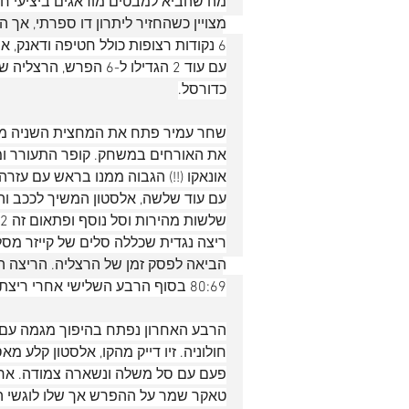
מה שהביא למבטים מודאגים ביציעי חול
מצויין כשהחזיר ליתרון דו ספרתי, אך 
6 נקודות רצופות כולל חטיפה ודאנק, 
כדורסל.
שחר עמיר פתח את המחצית השניה מצוי
את האורחים במשחק. קופר התעורר ומצ
ריצה נגדית שכללה סלים של קייזר מס
הביאה לפסק זמן של הרצליה. הריצה המ
80:69 בסוף הרבע השלישי אחרי ריצת 10:0 חולונית נהדרת.
חולוניה. זיו דייק מהקו, אלסטון קלע 
טאקר שמר על ההפרש אך שלו לוגשי ה