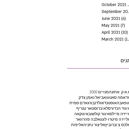
October 2021
Septem
June 2021
(6)
6
May 2021
(7)
7 
April 2021
(10)
March 2021
(10)
גים
.א.ק. אתונה
2000 מנויים
דאמה סאנוגו
אביאל נאמן צדק
ופאבה
אוסטנד
אולדנבורג
אדם סמית
יגוד הכדורסל
איברוסטאר טנריף
ייזיה מיילס
איגור קולשוב
איגוקאה
לייז'ה מיטרו-לונג
אלבה פהרוואר
לכס צ'וברוביץ
אליצור נתניה
אליפות