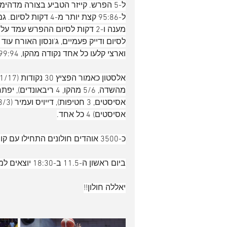
ל-5 הפרש. קייזר הטביע בצורה מדהי
לסיום ודייק פעמיים, ג'ונסון האורח עו
וארצי קלעו כל אחד נקודה מהקו, 99:94 גדול לחולוניה ו-2:0 בסדרה.
אסיסטים) 4 כל אחד.
כ-3500 אוהדים חולונים התחילו עם קונפטי, המשיכו עם עידוד נהדרות וסיימו בחיוך.
ביום ראשון ה-11.5 ב-18:30 יוצאים למשחק חוץ נוסף בהרצליה בנסיון לגמור את הסדרה בסוויפ.
יאללה חולון!!