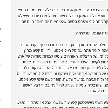
(6)
6 posts
(5)
5 posts
התחתונה - חולוניה עם 2:0 בסדרה וצריכה עוד נצחון אחד בלבד כדי להבטיח מקום בחצי 
025
(6)
6 posts
יהוא אורלנד מאמן הרצליה שהבטיח לנצח ביום חמישי לא 
 posts
 החולוני שפרס בסיום שלט "איזה יום היום? היום יום 
 posts
)
5 posts
גת קונפטי מרשימה.
(2)
2 posts
7)
7 posts
ילה אחת: מטורף. הקבוצות פתחו בטירוף בקצב גבוה 
(7)
7 posts
ה. קופר פתח עם סל רגיל, אלסטון ודייויס קלעו מחוץ 
(5)
5 posts
דקה וקצת, פסק זמן של הרצליה. האורחים צימקו למרות נקודות של ארצי 
2024
(6)
6 posts
מהשדה והקו, שחר עמיר קלע גם הוא מחוץ לקשת והעלה ל-17:8 אחרי פחות מ-3 דקות. אלסטון 
ber 2024
(5)
5 posts
קלע בצבע מאסיסט של דייויס, ארצי העלה ליתרון סן ספרתי ראשון - 21:10 אחרי 4 דקות בלבד. 
 post
יפתח זיו מהקו וארצי מחוץ לקשת שמרו על ההפרש, אך הרצליה צימקה והורידה ל-4 הפרש. דייויס 
 posts
הרצליה הגיבה עם עוד שלשה. קופר לשם שינוי קלע, אלסטון 
 posts
קלע מחוץ לקשת והגדיל ל-11 הפרש לפני שהרצליה צימקה, 37:30 לחולוניה בסוף רבע ראשון 
10 posts
(6)
6 posts
(9)
9 posts
השני כשאלסטון קלע עוד שלשה, אבל אז יפתח זיו נפצע 
(6)
6 posts