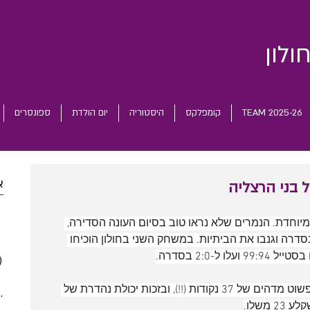
ולון
TEAM 2025-26
קומפלקס
היסטוריה
יום הולדת
ספונסרים
א
 posts
מיוחדת. הנמרים שלא נראו טוב בסיום העונה הסדירה, 
 posts
רה וגנבו את הביתיות. במשחק השני בחולון הוכיחו 
 posts
-2:0 בסדרה.
)
2 posts
(5)
5 posts
הנצחון הושג הרבה בזכות רבע ראשון פשוט מדהים של 37 נקודות (!!), ובזכות יכולת נהדרת של 
(5)
5 posts