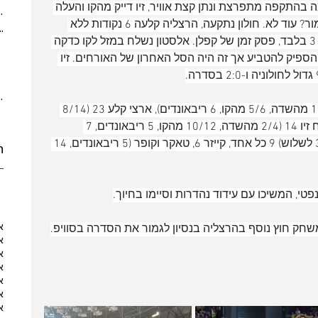
מה בהתקפה מתפרצת ונתן קצת אוויר, זיו דייק מהקו והעלה 
(5)
5 posts
ל-95:86 קצת יותר מ-4 דקות לסיום. גמור? עוד לא. חולון נתקעה, הרצליה קלעה 6 נקודות ללא 
ber 2021
(2)
2 posts
מענה ו-2 דקות לסיום ההפרש עמד על 3 בלבד, פסק זמן של קפלן. אלסטון נשלח במזל לקו כדקה 
 posts
ד הספיק להטביע אך זה היה הסל האחרון של האורחים. זיו 
posts
10 posts
10 posts
אלסטון כאמור הפציץ 30 נקודות (11/17 מהשדה, 5/6 מהקו, 6 ריבאונדים), ארצי קלע 23 (8/14 
מהשדה, 5/6 מהקו, 4 ריבאונדים), יפתח זיו 14 (2/4 מהשדה, 10/12 מהקו, 5 ריבאונדים, 7 
אסיסטים, 3 חטיפות), דייויס ועמיר (3/3 לשלוש) 9 כל אחד, קייזר 6, טאקר וקופר (5 ריבאונדים, 14 
ת
א
א
א
א
א
א
א