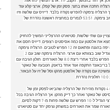
ון, אך חזר בהמשך. הקצב ירד, ארצי המשיך להראות 
(4)
4 posts
הרצליה חתכה אותו בחצי, פסק זמן של קפלן. ארצי קלע עוד 
ber 2023
(2)
2 posts
אך הרצליה צימקה להפרש נקודה בלבד. דייויס עם שלשה וזיו 
 post
עם עוד 2 הגדילו ל-6 הפרש, הרצליה שוב צימקה, 53:51 לנמרים במחצית ראשונה נהדרת של 
 posts
 posts
)
7 posts
ין עם שתי שלשות, סטיוארט ההרצלייני המשיך להחזיק 
(5)
5 posts
א את אלסטון עם כמה אסיסטים רצופים, דייויס חסם את 
7)
7 posts
אונאקו (!!) הגבוה ממנו בראש עם עזרה יפה בהגנה ופתאום זה 12 הפרש לטובים. הרצליה צימקה 
(7)
7 posts
עם עוד שלשה, אלסטון המשיך לככב והגדיל שוב בצוותא עם ארצי. הרצליה צימקה שוב עם 2 
(3)
3 posts
שלשות מהירות וסל נוסף ופתאום זה 2 הפרש בלבד אחרי ריצת 8:0 של האורחים. חולון הגיבה עם 
022
(7)
7 posts
ל בריבאונד התקפה ועוד אחד בדאנק, הטבעה של טאקר 
 posts
שיכה עם נקודה של אלסטון מהקו וסל של זיו על הבאזר, 
 posts
 posts
10 posts
הרבע האחרון נפתח בהיפוך מגמה עם 4 נקודות מהירות של הרצליה שהביאו לפסק זמן של 
(4)
4 posts
מאסיסט של טאקר ואחר כך דייק מהקו, אך הרצליה הגיבה בכל 
(6)
6 posts
פעם עם סל משלה ונשארה צמודה. ארצי הגדיל ל-10 הפרש עם שלשה פחות מ-7 דקות לסיום, 
(8)
8 posts
אורח שמר את האורחים במשחק וצימק יחד עם סטיוארט 
(5)
5 posts