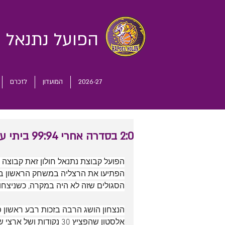
הפועל נתנאל
ח
2026-27
המועדון
לזכרם
2:0 בסדרה אחרי 99:94 ביתי על בני הרצליה
הפועל קבוצת נתנאל חולון זאת קבוצה 
הפתיעו את הרצליה במשחק הראשון בסד
הסגולים שזה לא היה במקרה, כשניצחו בסטייל 99:94 ועלו ל
אלסטון שהפציץ 30 נקודות ושל ארצי שקלע 23 משלו.