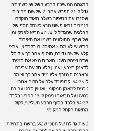
המגמה המשיכה ברבע השלישי כשהיתרון 
גדל ל-21 הפרש אחרי 2 שלשות מהירות 
שסגרו את הסיפור בשלב מאוד מוקדם. 
הנמרים נראו פשוט נורא כשסל נוסף של 
הבלגים שהגדיל ל-47:24 הביא לפסק זמן 
של שרף. החולונים רשמו את האיבוד 
התשיעי לעומת 3 אסיסטים בלבד (!), ארצי 
קלע שלשה נדירה, הוסיף אחר כך עוד סל 
שדה וצימק מעט. האריס מצא את סמית' 
לדאנק בצבע, ואנווין קלע סל עם עבירה 
ובארנס הצטרף אליו מיד אחר כך וצימק 
ל-54:36. קרופורד עלה על הלוח אחרי 
טכנית למאמן המקומי, ואנווין סחט עבירה 
כמעט על הבאזר וצימק ל-15 הפרש בלבד 
54:39 בלבד בסוף הרבע השלישי, לקול 
מחאות הקהל המקומי.
טעות גדולה של חנוכי שנגע ברשת בתחילת 