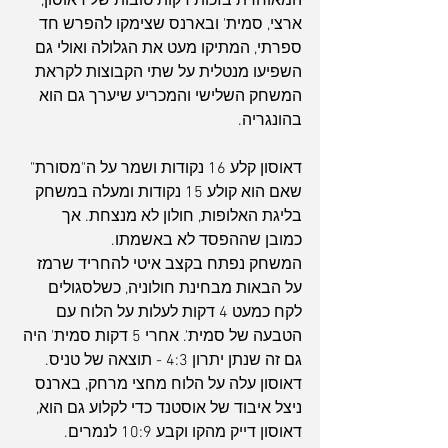
המאוחרת בזכות דקות טובות של דאוסון, 
ארצי, סמית' ובארנס שצימקו להפרש חד 
ספרתי, המתיקו מעט את הגלולה ואולי גם 
השפיעו מנטלית על שתי הקבוצות לקראת 
המשחק השלישי והמכריע שיערך גם הוא 
בהונגריה.
דאוסון קלע 16 נקודות ושמר על ה"מסורת" 
שאם הוא קולע 15 נקודות ומעלה במשחק 
בליגת האלופות, חולון לא מנצחת. אך 
כמובן שההפסד לא באשמתו.
המשחק נפתח בקצב איטי להחריד שרמז 
על הבאות מבחינת חולוניה, כשלסגולים 
לקח כמעט 4 דקות לעלות על הלוח עם 
הטבעה של סמית'. אחרי 5 דקות סמית' היה 
גם זה שנתן יתרון 4:3 - תוצאה של טניס. 
דאוסון עלה על הלוח מחצי מרחק, בארנס 
ניצל איבוד של אוסטנד כדי לקלוע גם הוא, 
דאוסון דייק מהקו וקבע 10:9 לנמרים. 