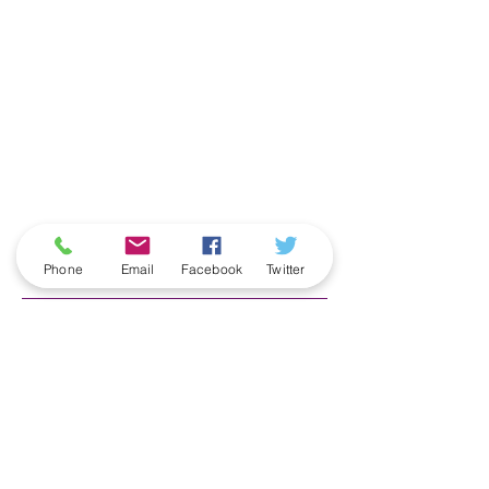
ארכיון
Phone
Email
Facebook
Twitter
June 2026
(5)
5 posts
May 2026
(6)
6 posts
April 2026
(3)
3 posts
March 2026
(2)
2 posts
February 2026
(5)
5 posts
January 2026
(5)
5 posts
December 2025
(6)
6 posts