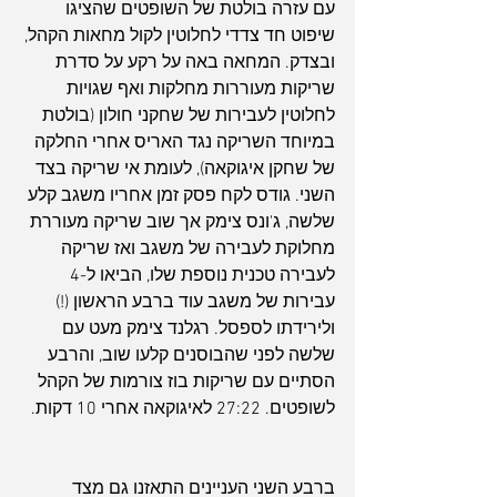
עם עזרה בולטת של השופטים שהציגו 
שיפוט חד צדדי לחלוטין לקול מחאות הקהל, 
ובצדק. המחאה באה על רקע על סדרת 
שריקות מעוררות מחלקות ואף שגויות 
לחלוטין לעבירות של שחקני חולון (בולטת 
במיוחד השריקה נגד האריס אחרי החלקה 
של שחקן איגוקאה), לעומת אי שריקה בצד 
השני. גודס לקח פסק זמן אחריו משגב קלע 
שלשה, ג'ונס צימק אך שוב שריקה מעוררת 
מחלוקת לעבירה של משגב ואז שריקה 
לעבירה טכנית נוספת שלו, הביאו ל-4 
עבירות של משגב עוד ברבע הראשון (!) 
ולירידתו לספסל. רגלנד צימק מעט עם 
שלשה לפני שהבוסנים קלעו שוב, והרבע 
הסתיים עם שריקות בוז צורמות של הקהל 
לשופטים. 27:22 לאיגוקאה אחרי 10 דקות.
ברבע השני העניינים התאזנו גם מצד 