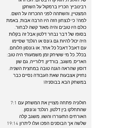
של חולוניה, הוא קרה בסיום: הכרוז גדי 
רבינוביץ' הכריז ברמקול על השחקן 
המצטיין, והשתהה לפני ההכרזה על השם. 
למה? כי לנצחון הזה היו הרבה אבות, באמת 
כולם היו טובים והיה מאוד קשה לבחור. 
בסופו של דבר נבחר דלטון אבל זה בקלות 
היה יכול להיות גם ג'ונס או רגלנד שסיימו 
עם דאבל דאבל כל אחד, או ג'ונסון הלוחם. 
בכלל, כל מי ששיחק זמן משמעותי היה טוב: 
האריס, משגב, בורדיון, דלורייה, גם שון 
דוסון שהראה הגנה טובה במחצית השניה.
נחזיק אצבעות שאת העבודה נסיים כבר 
במשחק הבא בבוסניה!
חולוניה פתחה מצויין את המשחק עם 7:1 
שהתחלקו בין דלטון, רגלנד וג'ונסון. 
האורחים התעוררו והשוו, משגב קלה 
שלשה אך הבוסנים הפכו ועלו ליתרון 19:14 