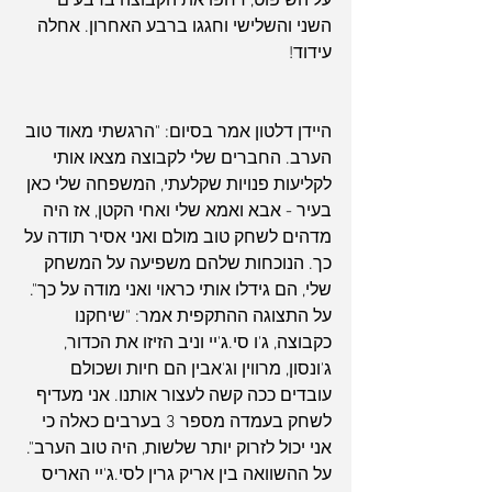
על השיפוט, דחפו את הקבוצה ברבעים 
השני והשלישי וחגגו ברבע האחרון. אחלה 
עידוד!
היידן דלטון אמר בסיום: "הרגשתי מאוד טוב 
הערב. החברים שלי לקבוצה מצאו אותי 
לקליעות פנויות שקלעתי, המשפחה שלי כאן 
בעיר - אבא ואמא שלי ואחי הקטן, אז היה 
מדהים לשחק טוב מולם ואני אסיר תודה על 
כך. הנוכחות שלהם משפיעה על המשחק 
שלי, הם גידלו אותי כראוי ואני מודה על כך".
על התצוגה ההתקפית אמר: "שיחקנו 
כקבוצה, ג'ו סי.ג'יי וניב הזיזו את הכדור, 
ג'ונסון, מרווין וג'אבין הם חיות ושכולם 
עובדים ככה קשה לעצור אותנו. אני מעדיף 
לשחק בעמדה מספר 3 בערבים כאלה כי 
אני יכול לזרוק יותר שלשות, היה טוב הערב".
על ההשוואה בין אריק גרין לסי.ג'יי האריס 