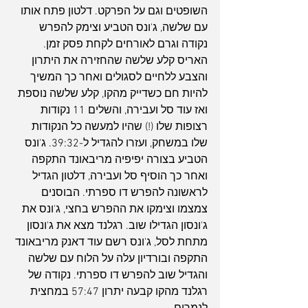
השופטים וגם על הפרקט. דלטון פתח אותו 
עם שלשה, ג'ונס הטביע וצימק להפרש 
נקודה וגרם לאורחים לקחת פסק זמן. 
האריס קלע שלשה שהחזירה את היתרון 
והצבע ללחיים לסגולים ואחר כך המשיך 
להיות חם כשדייק מהקו, קלע שלשה נוספת 
ואז עוד סל ועבירה, והשלים 11 נקודות 
רצופות שלו (!) שהיו למעשה כל הנקודות 
שלו במשחק, ועזרו להגדיל ל-39:32. ג'ונס 
הטביע בצורה יפיפיה מריבאונד התקפה 
ואחר כך הוסיף סל ועבירה, דלטון הגדיל 
לראשונה להפרש דו ספרתי. הבוסנים 
צמצמו וצימקו את ההפרש בחצי, ג'ונס את 
ג'ונסון הגדילו שוב. רגלנד מצא את ג'ונסון 
מתחת לסל, ג'ונס רשם עוד דאנק מריבאונד 
התקפה ובורדיון עלה על הלוח עם שלשה 
והגדיל שוב להפרש דו ספרתי. נקודה של 
רגלנד מהקו קבעה יתרון 57:47 במחצית 