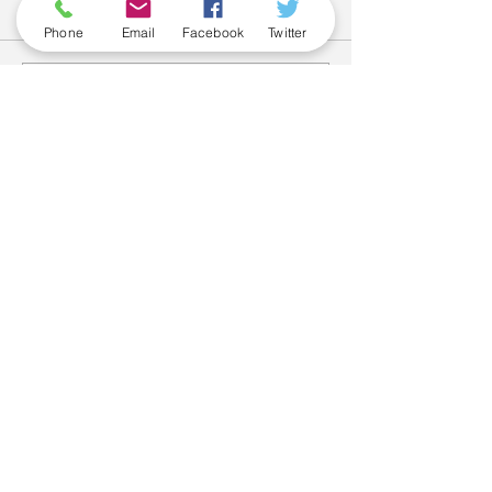
Comments
Phone
Email
Facebook
Twitter
Write a comment...
June 2026
(5)
5 posts
May 2026
(6)
6 posts
April 2026
(3)
3 posts
March 2026
(2)
2 posts
February 2026
(5)
5 posts
January 2026
(5)
5 posts
December 2025
(6)
6 posts
November 2025
(5)
5 posts
October 2025
(6)
6 posts
May 2025
(7)
7 posts
April 2025
(4)
4 posts
March 2025
(5)
5 posts