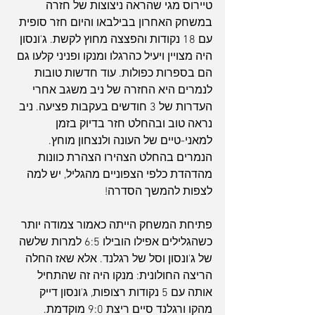
טיירוס מגי שהראה ניצוצות של חזרה 
במשחק האחרון בבילבאו והיום חזר סופית 
עם 18 נקודות והפצצה מחוץ לקשת. ג'ונסון 
היה מצויין ויעיל כהרגלו ומנקו ופניני קלעו גם 
הם בספרות כפולות. עוד חדשות טובות 
לנמרים היא החזרה של ניב משגב אחרי 
העדרות של 3 חודשים בעקבות פציעה. ניב 
נראה טוב ובהחלט חזר בדיוק בזמן 
למאני-טיים של העונה ולנצחון מוחץ.
הנמרים בהחלט הצהירו הצהרת כוונות 
מהדהדת כלפי הצפוניים מהגליל, יש למה 
לצפות להמשך הסדרה!
פתיחת המשחק הייתה כאמור צמודה יותר 
כשהגלילים אפילו הובילו 6:5 למרות שלשה 
של ג'ונסון וסל של רגלנד. אלא שאז החלה 
הריצה החולונית: מנקו היה זה שהתחיל 
אותה עם 5 נקודות רצופות, ג'ונסון דייק 
מהקו ורגלנד סיים ריצת 9:0 מוקדמת. 