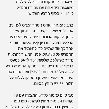
משגב דייק מהקו ובורדיון קלע שלשה 
משוגעת ביד אחת עם עבירה והגדיל 
ל-75:51 בסוף הרבע השלישי.
ברבע האחרון גודס ניסה להכניס לעניינים 
את כל מי שצריך קצת יותר בטחון. זאק 
שותף לדקות ארוכות, פניני שהיה שקט עד 
אז קלע בצבע, בורדיון קלע שלשה והוסיף 
אחד כך עוד שתיים כדי להעמיד את 
ההפרש על 30 עגול. פניני המשיך להראות 
נהדר כשקלע 2 שלשות ועוד לייאפ כמעט 
ברצף, קייזר דייק בתווך מהקו. ההפרש הגיע 
לשיא של 33 נקודות (93:60) ועד הסיום גם 
איתן ינאי ואופק פוגלמן הספיקו לעלות על 
הלוח, 97:68 מוחץ בסיום.
מגי סיים כאמור כקלעי המצטיין עם 18 
נקודות ו-5 מ-7 מחוץ לקשת - טפו טפו 
שימשיך ככה! ג'ונסון היעיל קלע 16 משלו (2-