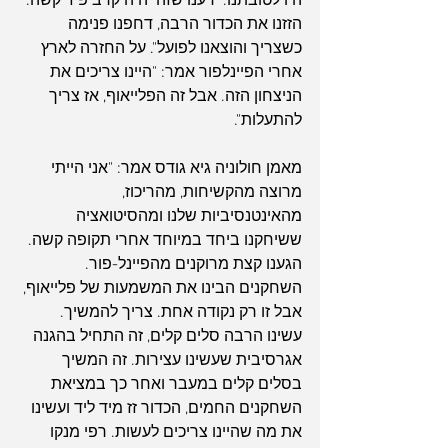
היו לטובתנו. ידענו שזה יהיה קרב פיזי קשה. 
הזזנו את הכדור הרבה, דחפנו פנימה 
כשצריך והוצאנו לפועל". על החזרה לארץ 
אחרי הפיינלפור אמר: "היינו צריכים את 
הניצחון הזה. אבל זה הפלייאוף, אז צריך 
להתעלות".
מאמן חולוניה גיא גודס אמר: "אני הייתי 
מרוצה מהקשיחות, מהריכוז, 
מהאינטנסיביות שלנו ומהסיטואציה 
ששיחקנו ביחד במיוחד אחרי תקופה קשה. 
הגענו קצת מרוקנים מהפיינל-פור. 
השחקנים הבינו את המשמעות של פלייאוף, 
אבל זו רק נקודה אחת. צריך להמשיך. 
עשינו הרבה סלים קלים, זה התחיל בהגנה 
אגרסיבית שעשינו עצירות. זה המשיך 
בסלים קלים במעבר ואחר כך במציאת 
השחקנים החמים, הכדור זז מיד ליד ועשינו 
את מה שהיינו צריכים לעשות. רפי מנקו 