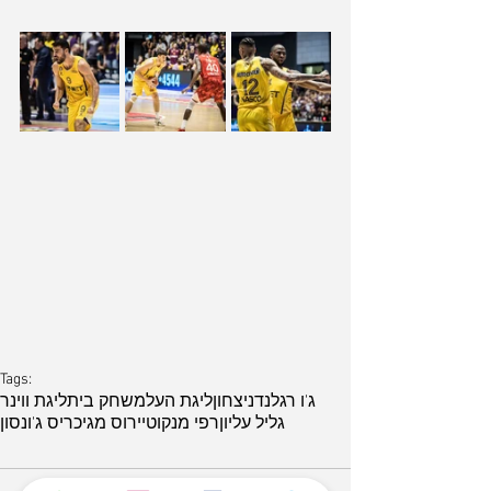
ארכיון
Tags:
ג'ו רגלנד
ניצחון
ליגת העל
משחק בית
ליגת ווינר
גליל עליון
רפי מנקו
טיירוס מגי
כריס ג'ונסון