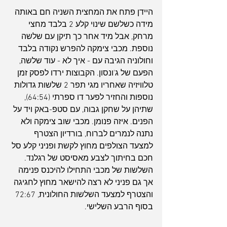
היידן פתח את המחצית השניה חם באותה 
מידה כשלשם שינוי קלע 2 בלבד מחצי 
מרחק, אבל מיד אחר כך תיקן עם שלשה 
נוספת. מכבי צימקה להפרש נקודה בלבד 
וחולוניה הגיבה עם - איך לא - עוד שלשה, 
הפעם של ג'ונסון. הקבוצות ירדו לפסק זמן 
טלוויזיה שאחריו מגי תפר 2 שלשות גדולות 
נוספות והחזיר לפער דו ספרתי (64:54), 
שתיהן על שחקן גבוה, עם סטפ-באק ויד על 
הפנים. איזה פנומן. מכבי שוב צימקה ולא 
נתנה לנמרים לברוח, בורדיון הצטרף 
למצעד הצולפים מחוץ לקשת ופניני קלע סל 
חכם בחיתוך לצבע מאסיסט של רגלנד. 
השלשות של מכבי התחילו להיכנס פנימה 
אך גם פניני לא רצה להישאר מחוץ לחגיגה 
והצטרף למצעד השלשות החולונית, 72:67 
בסוף הרבע השלישי.