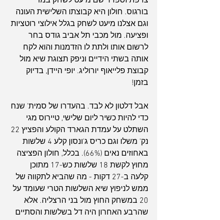
צרפת וספרד שם מיעט לשחק במדי 
בורגוס. חולון היא קבוצתו השלישית העונה 
וגם אצלנו מיעט לשחק בגלל אילוצי רוטציות 
ופציעה. מול מכבי תל אביב גודס בחר 
לרשום אותו ולתת לו הזדמנות והוא לקח 
אותה בשתי הידיים וניפק תצוגת שיא מול 
קבוצת פלייאוף יורוליג. יופי היידן, בדיוק 
בזמן!
אבל דלטון לא לבד. בהעדרו של סמית' שנח 
כדי להיות כשיר ליום שלישי, טיירוס מגי 
השתלט על עמדת הגארד הקולע והפציץ 22 
נק' משלו וגם כריס ג'ונסון קלע 4 שלשות 
באחוזים נאים (66%). בכלל, חולון הפציצה 
מחוץ לקשת 18 שלשות כש-17 מתוכן 
קלעה ב-27 דקות - מה שהביא לתקווה של 
ממש לניפוץ שיא השלשות הטרי שעומד על 
20 במשחק החוץ מול בני הרצליה. אלא 
שהרבע האחרון היה דל בשלשות והסתיים 