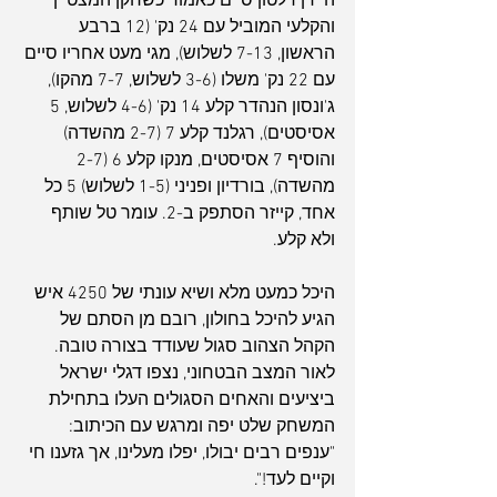
היידן דלטון סיים כאמור כשחקן המצטיין 
והקלעי המוביל עם 24 נק' (12 ברבע 
הראשון, 7-13 לשלוש), מגי מעט אחריו סיים 
עם 22 נק' משלו (3-6 לשלוש, 7-7 מהקו), 
ג'ונסון הנהדר קלע 14 נק' (4-6 לשלוש, 5 
אסיסטים), רגלנד קלע 7 (2-7 מהשדה) 
והוסיף 7 אסיסטים, מנקו קלע 6 (2-7 
מהשדה), בורדיון ופניני (1-5 לשלוש) 5 כל 
אחד, קייזר הסתפק ב-2. עומר טל שותף 
ולא קלע.
היכל כמעט מלא ושיא עונתי של 4250 איש 
הגיע להיכל בחולון, רובם מן הסתם של 
הקהל הצהוב סגול שעודד בצורה טובה. 
לאור המצב הבטחוני, נצפו דגלי ישראל 
ביציעים והאחים הסגולים העלו בתחילת 
המשחק שלט יפה ומרגש עם הכיתוב: 
"ענפים רבים יבולו, יפלו מעלינו, אך גזענו חי 
וקיים לעד!".