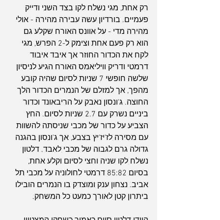
רק אחת, מגי נשלח לקו בצד השני ודייק 
פעמיים. בורדיון עשה עבירה מהירה - אולי 
מהירה מדי - על אוונס האורח שקלע גם 
הוא רק פעם אחת וצימק ל-2 הפרש, מגי 
לקח את הכדור החוזר אך איבד איבוד 
דרמטי ודריק וויליאמס האורח הגיע לניסיון 
שלשה חופשי 7 שניות לסיום שהיה קובע 
מהפך, אך למזלם של הנמרים הכדור הלך 
החוצה. ג'ונסון נאבק על הריבאונד וכדור 
ביניים נשרק עם 2.7 שניות לסיום. החץ 
הצביע על כדור של מכבי שניסתה להשוות 
עם מסירה לז'יז'יץ בצבע, אך ג'ונסון בהגנה 
גדולה גרם לגבוה של מכבי לאבד. דלטון 
נשלח לקו שניה וחצי לסיום וקלע אחת, 
בסיום 85:82 דרמטי לחולוניה על מכבי תל 
אביב. נצחון ענק ומוצדק בו הנמרים הובילו 
ביתרון קטן לאורך כמעט כל המשחק.