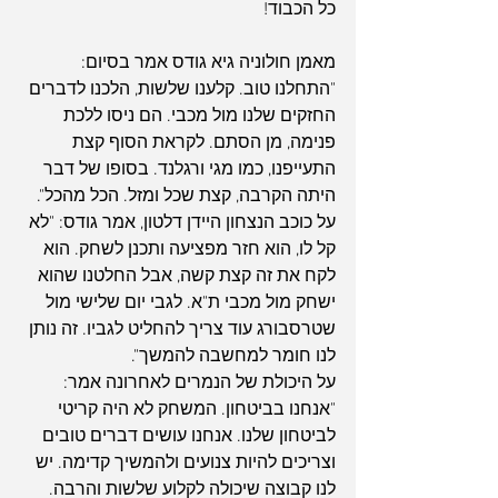
כל הכבוד!
מאמן חולוניה גיא גודס אמר בסיום: 
"התחלנו טוב. קלענו שלשות, הלכנו לדברים 
החזקים שלנו מול מכבי. הם ניסו ללכת 
פנימה, מן הסתם. לקראת הסוף קצת 
התעייפנו, כמו מגי ורגלנד. בסופו של דבר 
היתה הקרבה, קצת שכל ומזל. הכל מהכל".
על כוכב הנצחון היידן דלטון, אמר גודס: "לא 
קל לו, הוא חזר מפציעה ותכנן לשחק. הוא 
לקח את זה קצת קשה, אבל החלטנו שהוא 
ישחק מול מכבי ת"א. לגבי יום שלישי מול 
שטרסבורג עוד צריך להחליט לגביו. זה נותן 
לנו חומר למחשבה להמשך".
על היכולת של הנמרים לאחרונה אמר: 
"אנחנו בביטחון. המשחק לא היה קריטי 
לביטחון שלנו. אנחנו עושים דברים טובים 
וצריכים להיות צנועים ולהמשיך קדימה. יש 
לנו קבוצה שיכולה לקלוע שלשות והרבה. 