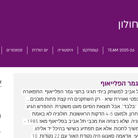
ולון
TEAM 2025-26
קומפלקס
היסטוריה
יום הולדת
ספונסרים
א
 אביב למשחק ביתי חגיגי בחצי גמר הפלייאוף. התפאורה 
 posts
פטי ואווירת שיא - רק השחקנים היו קצת פחות מוכנים... 
 posts
המשחק אמנם הסתיים בהפסד 84:74 “בלבד”, אבל תוצאת הסיום מעט משקרת: ההפרש הגיע 
 posts
בשיאו ל-25 נקודות בתחילת הרבע האחרון, ולמעט 4-5 הדקות הראשונות, חולוניה לא באמת 
)
2 posts
הייתה במשחק. בשורה התחתונה, חולוניה, שלא ניצחה את מכבי תל אביב בפלייאוף מאז 1985 - 
(5)
5 posts
פור 2007/08 כמובן - תמשיך לחכות, אלא אם תפתיע בשישי בהיכל יד אליהו, 
(5)
5 posts
תשבור את הבצורת ותכפה משחק רביעי. אדאמה סאנוגו היה נקודת האור עם 22 נקודות, 10 