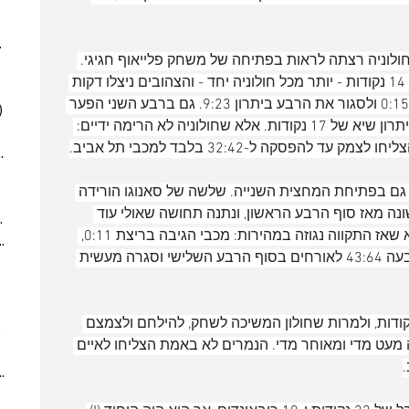
(6)
6 posts
(5)
5 posts
025
(6)
6 posts
לוניה רצתה לראות בפתיחה של משחק פלייאוף חגיגי. 
 posts
הורד ממכבי השתלט על העניינים וקלע 14 נקודות - יותר מכל חולוניה יחד - והצהובים ניצלו דקות 
 posts
רעות של הנמרים כדי לברוח עם ריצת 0:15 ולסגור את הרבע ביתרון 9:23. גם ברבע השני הפער 
)
5 posts
המשיך לתפוח, כשהאורחים עלו כבר ליתרון שיא של 17 נקודות. אלא שחולוניה לא הרימה ידיים: 
(2)
2 posts
 להפסקה ל-32:42 בלבד למכבי תל אביב.
7)
7 posts
(7)
7 posts
גם בפתיחת המחצית השנייה. שלשה של סאנוגו הורידה 
(5)
5 posts
לחד-ספרתי, 47:40, לראשונה מאז סוף הרבע הראשון, ונתנה תחושה שאולי עוד 
2024
(6)
6 posts
אפשר לפתוח את המשחק מחדש. אלא שאז התקווה נגוזה במהירות: מכבי הגיבה בריצת 0:11, 
ber 2024
(5)
5 posts
ושלשה של דיברתולומיאו על הבאזר קבעה 43:64 לאורחים בסוף הרבע השלישי וסגרה מעשית 
 post
 posts
 posts
ע הרביעי הפער כבר טיפס ל-25 נקודות, ולמרות שחולון המשיכה לשחק, להילחם ולצמצם 
10 posts
מעט מדי ומאוחר מדי. הנמרים לא באמת הצליחו לאיים 
(6)
6 posts
(9)
9 posts
(6)
6 posts