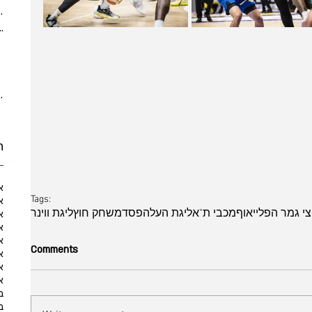
(5)
5 posts
ber 2021
(2)
2 posts
 posts
posts
10 posts
10 posts
ת
א
Tags:
א
י גמר הפלייאוף
מכבי ת"א
ליגת העל
הפסד
משחק חוץ
ליגת ווינר
א
א
א
Comments
א
א
א
ב
ב