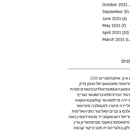
October 2021
Septem
June 2021
(6)
6
May 2021
(7)
7 
April 2021
(10)
March 2021
(10)
גים
.א.ק. אתונה
2000 מנויים
דאמה סאנוגו
אביאל נאמן צדק
ופאבה
אוסטנד
אולדנבורג
אדם סמית
יגוד הכדורסל
איברוסטאר טנריף
ייזיה מיילס
איגור קולשוב
איגוקאה
לייז'ה מיטרו-לונג
אלבה פהרוואר
לכס צ'וברוביץ
אליצור נתניה
אליפות
ריאל ז'אנו
אקסבייר מנפורד
אמין נואה
ורסאספור
באקסי מנרסה
אריק גרין
לקן בולגריה
בית מכבי
ביקור קבוצה