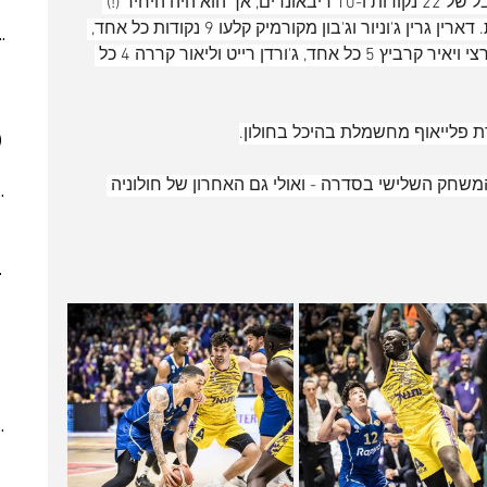
אדאמה סאנוגו רשם כאמור דאבל-דאבל של 22 נקודות ו-10 ריבאונדים, אך הוא היה היחיד (!) 
(4)
4 posts
בשורות חולוניה שקלע בספרות כפולות. דארין גרין ג'וניור וג'בון מקורמיק קלעו 9 נקודות כל אחד, 
ber 2023
(2)
2 posts
קוויון טיילור 7, עידן זלמנסון 6, נתנאל ארצי ויאיר קרביץ 5 כל אחד, ג'ורדן רייט וליאור קררה 4 כל 
 post
 posts
 posts
)
7 posts
(5)
5 posts
12.6, בשעה 15:00, ייערך המשחק השלישי בסדרה - ואולי גם האחרון של חולוניה 
7)
7 posts
(7)
7 posts
(3)
3 posts
022
(7)
7 posts
 posts
 posts
 posts
10 posts
(4)
4 posts
(6)
6 posts
(8)
8 posts
(5)
5 posts