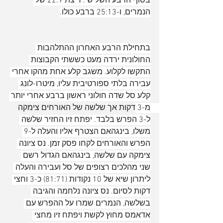
בסוף הרבע השלישי. ריצת 22:9 של 
הנמרים, ו-25:13 ברבע כולו.
בתחילת הרבע האחרון ההתלהבות 
החולונית ירדה מעט כששתי הקבוצות 
התקשו לקלוע. משגב קלע אחת מהקו אחרי 
עבירה בלתי ספורטיבית עליו, מיטרו-לונג 
קלע סל שדה חולוני ראשון ברבע אחרי יותר 
מ-3 דקות אך שלשה של האורחים צימקה 
ל-3 הפרש בלבד. יפתח זיו החזיר שלשה 
משלו, בינגהאם הצטרף אליו והעלה ל-9 
הפרש והאורחים לקחו פסק זמן. נס ציונה 
צימקה עם שלשה, בינגהאם הגדול רשם 
שני מהלכים רצופים של סל ועבירה והעלה 
ליתרון שיא של 10 נקודות (81:71) כ-3 וחצי 
דקות לסיום. נס ציונה נלחמה והגיבה 
בשלשה, הנמרים שמרו על ההפרש עם 
אדאמס מחוץ לקשת ויפתח זיו מחצי 