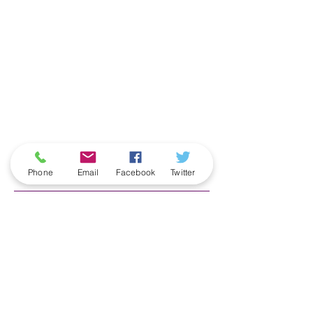
ארכיון
Phone
Email
Facebook
Twitter
June 2026
(5)
5 posts
May 2026
(6)
6 posts
April 2026
(3)
3 posts
March 2026
(2)
2 posts
February 2026
(5)
5 posts
January 2026
(5)
5 posts
December 2025
(6)
6 posts