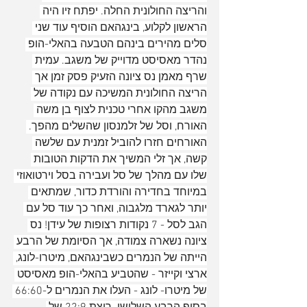
והריצה החולונית החלה. יפתח זיו היה 
הראשון לקלוע, בינגהאם הוסיף עוד שני 
סלים מהירים בינהם הטבעה בהאלי-הופ 
נהדר מאסיסט מדוייק של משגב. עמית 
שרף מאמן נס ציונה הזעיק פסק זמן אך 
הריצה החולונית המשיכה עם נקודה של 
משגב מהקו אחרי טכנית לצוף בן משה 
האורח, וסל של זלמנסון שהשלים מהפך. 
האורחים חזרו להוביל זמנית עם שלשה 
קשה, אך זלי המשיך את הדקות הטובות 
שלו עם מהלך של סל ועבירה בסל וירטואוזי 
במיוחד בחדירה והורדת כדור, שמתאים 
יותר לגארד מלגבוה, ואחר כך עוד סל עם 
הגב לסל - 7 נקודות רצופות של עידן! נס 
ציונה נשארה צמודה, אך הסיומת של הרבע 
הייתה של הנמרים כשבינגהאם, מיטרו-לונג, 
ארצי וקייזר - שהטביע בהאלי-הופ מאסיסט 
של מיטרו- לונג - העלו את הנמרים ל-66:60 