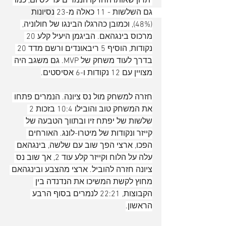
יתרון שאותו החזיקו הנמרים עד לסיום, כמו 
גם השלשות - 11 כאלה מ-23 נסיונות 
(48%), וכמובן כהרגלו הבינגו של חולוניה, 
מרכוס בינגהאם. הביגמן היעיל קלע 20 
נקודות, הוסיף 5 ריבאונדים ורשם מדד 20 
בדרך לעוד משחק של MVP. גם משגב היה 
מצויין עם 12 נקודות ו-6 אסיסטים.
חזרה למשחק מול נס ציונה. הנמרים פתחו 
את המשחק טוב והובילו 10:4 בזכות 2 
שלשות של יפתח זיו ובתווך הטבעה של 
קייזר ונקודות של מיטרו-לונג. האורחים 
הפכו, ארצי הפך שוב עם שלשה, בינגהאם 
עלה על הלוח וקייזר קלע עוד 2, אך שוב נס 
ציונה חזרה להוביל. ארצי מהצבע ובינגהאם 
מחוץ לקשת המשיכו את הנדנדה בין 
הקבוצות, 22:21 לנמרים בסוף הרבע 
הראשון.