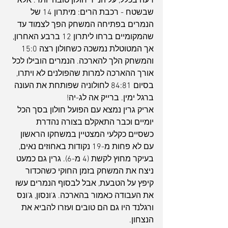
רעה בכלל, על הנייר חולון טובה יותר. אלא 
שבשטח - רכבת הרים: מיתרון 14 של 
הנמרים בפתיחה המשחק הפך לצמוד עד 
שהמקומיים ברחו ליתרון 12 ברבע האחרון, 
אך המטוטלת נמשכה כשחולון רצה 15:0 
והמשחק הלך להארכה. הנמרים הובילו לכל 
אורך ההארכה למרות שהפולנים לא ויתרו, 
בסיום 84:81 לחולוניה שפותחת את העונה 
ברגל ימין. ברייק אה לג-יה!
אריק גרין נמצא עם הפועל חולון בסך הכל 
יומיים וכבר התאקלם בצורה נהדרת 
כשסיים כקלעי המצטיין במשחקו הראשון 
עם לא פחות מ-19 נקודות באחוזים נאים, 
בעיקר מחוץ לקשת (4 מ-6). גרין גם כמעט 
ניצח את המשחק בזמן החוקי כשהכדור 
קיפץ על הטבעת, אבל לבסוף הנמרים עשו 
את העבודה כאמור בהארכה. ג'ונסון, ג'ונס 
ורגלנד היו גם הם טובים ועזרו להביא את 
הנצחון.