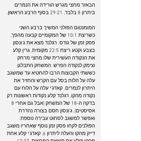
הבאזר מחצי מגרש הורידה את הנמרים 
ביתרון 8 בלבד, 29:21 בסוף הרבע הראשון.
המומנטום הפולני המשיך ברבע השני 
כשריצת 10:1 של המקומיים קבעה מהפך, 
פסק זמן של גודס. רגלנד מצא את ג'ונסון 
בצבע וקטע ריצת 22:5 מקומית, גרין קלע 
את הנקודה העשירית שלו מחצי מרחק 
וצימק לנקודה הפרש. המשחק התבלגן 
כששתי הקבוצות הרבו להחטיא עד שמשגב 
עלה על הלוח בסל עם הקרש והחזיר את 
היתרון לנמרים. קאדג'י עלה על הלוח עם 
נקודה מהקו, רגלנד קלע נקודות ראשונות רק 
בדקה ה-18 של המשחק (אבל גם אחרי 8 
אסיסטים), ג'ונסון חסם בצורה נהדרת 
ואפשר למשגב לסחוט עבירה נוספת. 
הפולנים לקחו פסק זמן נוסף שאחריו משגב 
דייק מהקו והעלה ליתרון 6, קאדג'י קלע אחת 