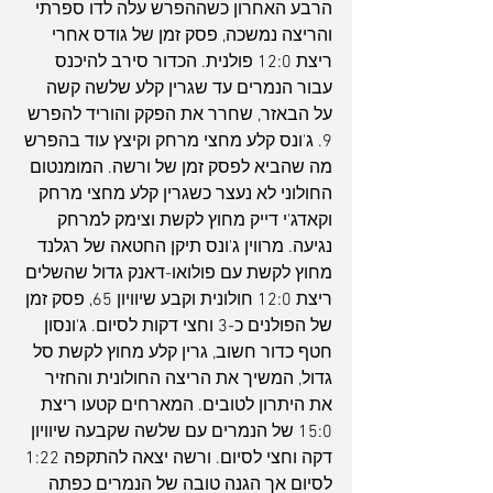
הרבע האחרון כשההפרש עלה לדו ספרתי 
והריצה נמשכה, פסק זמן של גודס אחרי 
ריצת 12:0 פולנית. הכדור סירב להיכנס 
עבור הנמרים עד שגרין קלע שלשה קשה 
על הבאזר, שחרר את הפקק והוריד להפרש 
9. ג'ונס קלע מחצי מרחק וקיצץ עוד בהפרש 
מה שהביא לפסק זמן של ורשה. המומנטום 
החולוני לא נעצר כשגרין קלע מחצי מרחק 
וקאדג'י דייק מחוץ לקשת וצימק למרחק 
נגיעה. מרווין ג'ונס תיקן החטאה של רגלנד 
מחוץ לקשת עם פולואו-דאנק גדול שהשלים 
ריצת 12:0 חולונית וקבע שיוויון 65, פסק זמן 
של הפולנים כ-3 וחצי דקות לסיום. ג'ונסון 
חטף כדור חשוב, גרין קלע מחוץ לקשת סל 
גדול, המשיך את הריצה החולונית והחזיר 
את היתרון לטובים. המארחים קטעו ריצת 
15:0 של הנמרים עם שלשה שקבעה שיוויון 
דקה וחצי לסיום. ורשה יצאה להתקפה 1:22 
לסיום אך הגנה טובה של הנמרים כפתה 