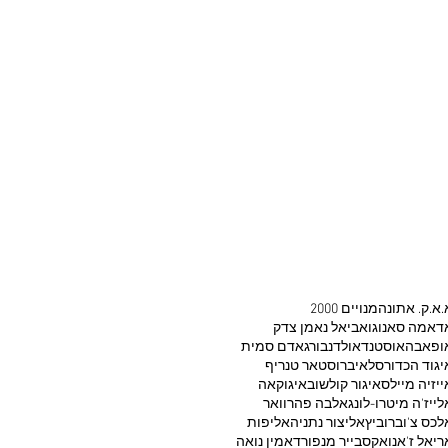
.א.ק. אתונה
2000 מנויים
דאמה סאנוגו
אביאל נאמן צדק
ופאבה
אוסטנד
אולדנבורג
אדם סמית
יגוד הכדורסל
איברוסטאר טנריף
ייזיה מיילס
איגור קולשוב
איגוקאה
לייז'ה מיטרו-לונג
אלבה פהרוואר
לכס צ'וברוביץ
אליצור נתניה
אליפות
ריאל ז'אנו
אקסבייר מנפורד
אמין נואה