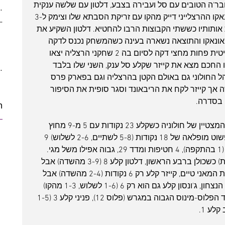
 לחבר'ה הטובים עם סל ועבירה בצבע, דלטון עם שלשה ענקית 
(5)
5 posts
נוספת נתן יתרון 5 כ-3 דקות לסיום. אונאקו ההרצלייני דייק מהקו עם זריקת הסבתא שלו וצימק ל-3 
ber 2021
(2)
2 posts
לתת את אותותיו כששתי הקבוצות הרבו להחטיא. דלטון השקיע את 
 posts
אונאקו והתוצאה נשארה בעינה כשהמשחק נכנס לדקה 
posts
האחרונה שלו. חולון יצאה להתקפה קריטית פחות מחצי דקה לסיום בה 2 שחקני הרצליה יצאו 
10 posts
גלנד בסוף שעון ה-24, אך ג'ו החכם מצא את קייזר שקלע סל ענק, השני שלו בלבד 
10 posts
 לקול צהלות הקהל החולוני גם באולם הקטן בהרצליה וגם בפארק פרס 
ה אך קייזר לקח את הריבאונד וסגר סופית את הסיפור 
ת
טיירוס מגי סיים כאמור כקלעי והשחקן המצטיין של חולוניה כשקלע 23 נקודות עם 5 מ-9 מחוץ 
לקשת. רגלנד רשם שורה סטטיסטית פשוט מופלאה של 18 נקודות (5-8 לשתיים, 2-6 לשלוש) 9 
אסיסטים (על 4 איבודים), 6 ריבאונדים (1 בהתקפה), 4 חטיפות ומדד 29, גבוה אפילו משל מגי. 
מנקו קלע 13 נקודות (3 מ-5 מחוץ לקשת) כשכולן ברבע הראשון, דלטון קלע 8 (3-9 מהשדה) אבל 
כל סל בתזמון קריטי יותר מקודמו בדקות המאני טיים, קייזר קלע רק 6 נקודות (2-4 מהשדה) אבל 
את הסל החשוב במשחק שהבטיח את הנצחון, ג'ונסון קלע גם הוא רק 6 (1-6 לשלוש, 1-3 מהקו) 
אך חיפה עם הגנה גדולה וסיים עם מדד הפלוס-מינוס הגבוה במגרש (פלוס 12), פניני קלע 3 (1-5 
לע 1.