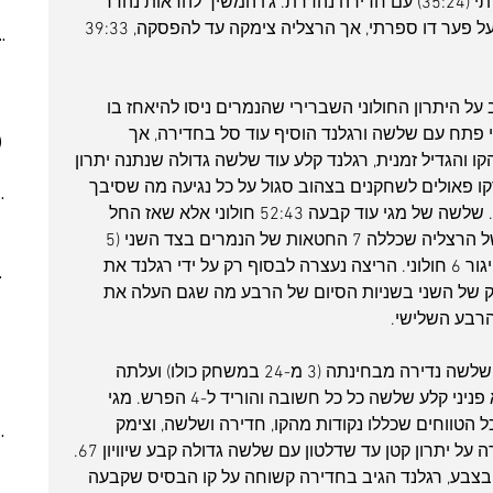
ירושלים), רגלנד קבע יתרון שיא דו ספרתי (35:24) עם חדירה נהדרת. ג'ו המשיך להראות נהדר 
(4)
4 posts
כשרץ מחוף לחוף וקלע ליי-אפ ששמר על פער דו ספרתי, אך הרצליה צימקה עד להפסקה, 39:33 
ber 2023
(2)
2 posts
 post
 posts
ל היתרון החולוני השברירי שהנמרים ניסו להיאחז בו 
 posts
 פתח עם שלשה ורגלנד הוסיף עוד סל בחדירה, אך 
)
7 posts
 מגי דייק מהקו והגדיל זמנית, רגלנד קלע עוד שלשה גדולה שנתנה יתרון 
(5)
5 posts
קו פאולים לשחקנים בצהוב סגול על כל נגיעה מה שסיבך 
7)
7 posts
את קייזר, ג'ונסון ודלטון בבעיית עבירות. שלשה של מגי עוד קבעה 52:43 חולוני אלא שאז החל 
(7)
7 posts
המומנטום של המקומיים: ריצת 15:0 של הרצליה שכללה 7 החטאות של הנמרים בצד השני (5 
(3)
3 posts
החטאות מחוץ לקשת), קבעה מהפך ופיגור 6 חולוני. הריצה נעצרה לבסוף רק על ידי רגלנד את 
022
(7)
7 posts
ק של השני בשניות הסיום של הרבע מה שגם העלה את 
 posts
 posts
 posts
בפתיחת הרבע האחרון הרצליה קלעה שלשה נדירה מבחינתה (3 מ-24 במשחק כולו) ועלתה 
10 posts
ליתרון שיא של 7 נקודות. בצד השני גיא פניני קלע שלשה כל כל חשובה והוריד ל-4 הפרש. מגי 
(4)
4 posts
דות מהירות מכל הטווחים שכללו נקודות מהקו, חדירה ושלשה, וצימק 
(6)
6 posts
להפרש נקודה בלבד. הרצליה עוד שמרה על יתרון קטן עד שדלטון עם שלשה גדולה קבע שיוויון 67. 
(8)
8 posts
בצבע, רגלנד הגיב בחדירה קשוחה על קו הבסיס שקבעה 
(5)
5 posts