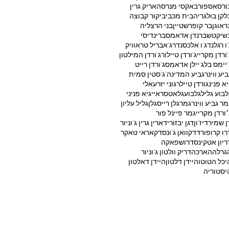
ורסאספור
באקסי מנרסה
אריק גרין
לקן בולגריה
בית מכבי
ביקור קבוצה
ראוגן
בר קופרשטיין
בני הרצליה
שיקטש
ברנדן אדאמס
ברינדיסי
'ו רגלנד
ג'ו אלכסנדר
ג'אבריל טראוויק
'ורדן מקריי
ג'ורדן טיילור
ג'ורדן המילטון
'יימס בל
ג'יילן אדאמס
ג'ורדן רייט
ביע ווינר
גביע המדינה
ג'סטין סמית'
יא פנינ
גורדן טיילר
גוני יזרעאלי
לבוע גליל
גלבוע
גלאטסראיי
גיא פניני
מר גביע ווינר
גמר
גלן רייס
גלן
גליל עליון
׳ורדן מקריי
גמר פיינל פור
ן שמיר
דיז'ון
דגן יבזורי
דארין גרין ג'וניור
רו קרופורד
דקוואן ג'ונס
דקאראי טאקר
ריון אטקינס
דרושפאקה
גרלה
הארכה
דריק וולטון ג'וניור
יכל הטוטו
היידן דלטון
היידן דאלטון
יסטוריה