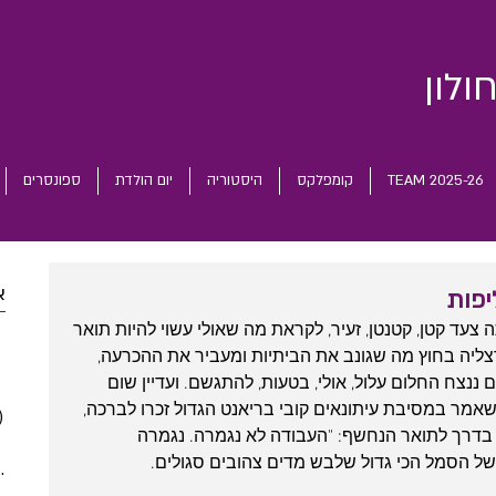
ולון
TEAM 2025-26
קומפלקס
היסטוריה
יום הולדת
ספונסרים
א
יפות
צעד קטן, קטנטן, זעיר, לקראת מה שאולי עשוי להיות תואר 
 posts
ם נצחון 78:71 על בני הרצליה בחוץ מה שגונב את הביתיות ומעביר את ההכרעה, 
 posts
 ננצח החלום עלול, אולי, בטעות, להתגשם. ועדיין שום 
 posts
שאמר במסיבת עיתונאים קובי בריאנט הגדול זכרו לברכה, 
)
2 posts
חרי שהוביל 2:0 בסדרת גמר ה-NBA בדרך לתואר הנחשף: "העבודה לא נגמרה. נגמרה 
(5)
5 posts
של הסמל הכי גדול שלבש מדים צהובים סגולים.
(5)
5 posts