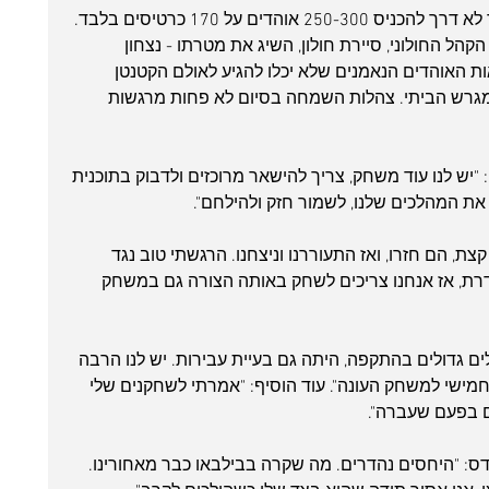
רק הקהל החולוני מצליח איכשהו בדרך לא דרך להכניס 250-300 אוהדים על 170 כרטיסים בלבד. 
הל החולוני, סיירת חולון, השיג את מטרתו - נצחון 
ת האוהדים הנאמנים שלא יכלו להגיע לאולם הקטנטן 
מגרש הביתי. צהלות השמחה בסיום לא פחות מרגשות 
"יש לנו עוד משחק, צריך להישאר מרוכזים ולדבוק בתוכנית 
את המהלכים שלנו, לשמור חזק ולהילחם".
ת, הם חזרו, ואז התעוררנו וניצחנו. הרגשתי טוב נגד 
רת, אז אנחנו צריכים לשחק באותה הצורה גם במשחק 
לים גדולים בהתקפה, היתה גם בעיית עבירות. יש לנו הרבה 
מישי למשחק העונה". עוד הוסיף: "אמרתי לשחקנים שלי 
ם בפעם שעברה".
ודס: "היחסים נהדרים. מה שקרה בבילבאו כבר מאחורינו. 