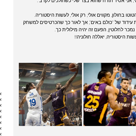
, אני אסיר תודה שהוא בצד שלי כשהולכים לקרב".
עידוד של "כולם באים", אך לאור כך שהכרטיסים למשחק 
מכר לחלוטין, הפעם זה יהיה מילולית כך.
ות היסטוריה, יאללה חולוניה!!
א
א
א
א
א
א
א
א