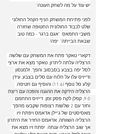
יש עוד על מה לשחק העונה!
לפני פתיחת המשחק הניף הקהל החולוני 
שלט לכבוד החולונית החטופה שחזרה 
משבי החמאס: "אגם ברגר - כמה טוב 
שבאת הבייתה". יפה!
דקארי טאקר פתח את המשחק עם שלשה. 
הרצליה עלתה ליתרון, טאקר מצא את ארצי 
לסל יפה בצבע בסבסוב והפך. זלמנסון 
ודייויס עלו על הלוח עם סלים בצבע, עידן 
קלע סל נוסף (11:6) והוסיף גם חטיפה. 
הרצליה הידקה את ההגנה והפכה עם ריצת 
9:0, קפלן לקח פסק זמן. דייויס התחמם 
וחזר עם 2 שלשות רצופות שקבעו מהפך 
מאסיסטים של ג'יילן אדאמס ויפתח זיו. 
הרצליה השוותה, אדאמס החזיר את היתרון 
אך שוב הרצליה ענתה. יפתח זיו מצא את 