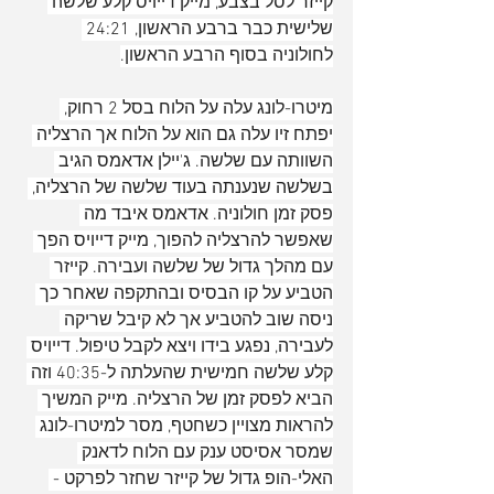
קייזר לסל בצבע, מייק דייויס קלע שלשה 
שלישית כבר ברבע הראשון, 24:21 
לחולוניה בסוף הרבע הראשון.
מיטרו-לונג עלה על הלוח בסל 2 רחוק, 
יפתח זיו עלה גם הוא על הלוח אך הרצליה 
השוותה עם שלשה. ג'יילן אדאמס הגיב 
בשלשה שנענתה בעוד שלשה של הרצליה, 
פסק זמן חולוניה. אדאמס איבד מה 
שאפשר להרצליה להפוך, מייק דייויס הפך 
עם מהלך גדול של שלשה ועבירה. קייזר 
הטביע על קו הבסיס ובהתקפה שאחר כך 
ניסה שוב להטביע אך לא קיבל שריקה 
לעבירה, נפגע בידו ויצא לקבל טיפול. דייויס 
קלע שלשה חמישית שהעלתה ל-40:35 וזה 
הביא לפסק זמן של הרצליה. מייק המשיך 
להראות מצויין כשחטף, מסר למיטרו-לונג 
שמסר אסיסט ענק עם הלוח לדאנק 
האלי-הופ גדול של קייזר שחזר לפרקט - 