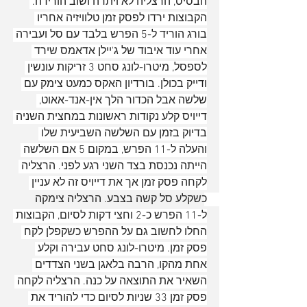
הבסיס, הרצליה לא ויתרה ושוב הורידה. 
הקבוצות ירדו לפסק זמן טלוויזיה אחריו 
בורג הוריד ל-5 הפרש בלבד עם סל ועבירה 
אחרי עוד איבוד של ג'יילן אדאמס שירד 
לספסל, מיטרו-לונג סחט 3 זריקות עונשין 
ודייק בכולן. בורדיון האקס כמעט צימק עם 
שלשה אבל הכדור הלך אין-אנד-אאוט, 
דייויס קלע נקודות ראשונות במחצית השניה 
בדיוק בזמן עם השלשה השביעית שלו 
והעלה ל-11 הפרש, במקום 5 אם השלשה 
הייתה נכנסת בצד השני רגע לפני. הרצליה 
לקחה פסק זמן אך את דייויס זה לא עניין 
כשקלע סל קשה בצבע. הרצליה צימקה 
ל-11 הפרש כ-2 וחצי דקות לסיום, הקבוצות 
החלו לחשוב גם על ההפרש כשקפלן לקח 
פסק זמן. מיטרו-לונג סחט עבירה וקלע 
אחת מהקו, הרבה בלאגן בשני הצדדים 
השאיר את התוצאה על כנה. הרצליה לקחה 
פסק זמן 33 שניות לסיום כדי להוריד את 