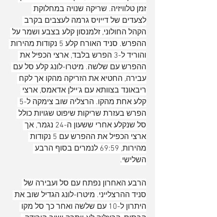
זמן טלוויזיה. שריקה שנויה במחלוקת 
לצעדים של דייויס גרמה לעצבים בקרב 
הקהל החולוני, זלמנסון קלע בצבע ושמר על 
ההפרש. סניד האורח קלע 5 נקודות מהירות 
והוריד ל-3 הפרש בלבד, ארצי הכפיל את 
ההפרש עם שלשה. מיטרו-לונג קלע סל עם 
עבירה, החטיא את הזריקה מהקו אך לקח 
ריבאונד בצוותא עם ג'יילן אדאמס, ארצי 
קלע אחת מהקו. הרצליה שוב צימקה ל-5 
הפרש בעזרת שריקות שיפוט שגויות כולל 
סל שנקלע אחרי ששעון ה-24 נגמר, אך 
ארצי הכפיל את ההפרש עם 5 נקודות 
מהירות, 69:59 לנמרים בסוף הרבע 
השלישי.
הרבע האחרון נפתח עם סל ועבירה של 
סניד ההרצלייני. מיטרו-לונג הגדיל שוב את 
היתרון ל-10 עם שלשה ואחר כך סל מקו 