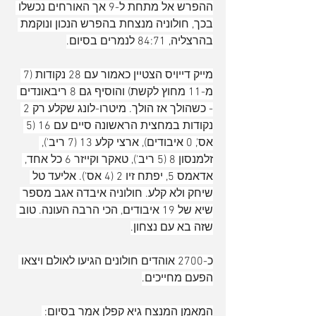
ההפרש אל מתחת ל-9 אך האורחים נכשלו 
בכך, חולוניה מנצחת בהפרש הנכון ונוקמת 
בהרצליה, 84:71 לנמרים בסיום.
מייק דייויס הצטיין כאמור עם 28 נקודות (7 
מ-11 מחוץ לקשת) והוסיף גם 8 ריבאונדים 
- כשהולך אז הולך. מיטרו-לונג שקלע רק 2 
נקודות במחצית הראשונה סיים עם 16 (5 
אס', 0 איבודים), ארצי קלע 13 (7 ריב'), 
זלמנסון 8 (5 ריב'), טאקר וקייזר 6 כל אחד, 
אדאמס 5, יפתח זיו 2 (4 אס'). אליעד טל 
שיחק ולא קלע. חולוניה איבדה אגב מספר 
שיא של 19 איבודים, הכי הרבה העונה. טוב 
שזה בא עם נצחון.
כ-2700 אוהדים חולונים הגיעו לאולם ויצאו 
הפעם מחייכים.
המאמן המנצח גיא קפלן אמר בסיום: 