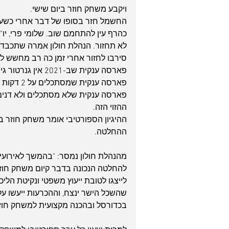
ויקבע משחק חוזר ביום שישי.
כהרף עין להתחמם שוב. שלומי פרי, יו"
לא תחזור. הנהלת חולון אמרה שתכבד 
סירבו לחזור אחרי זמן כה רב מחשש ל
פארסה ענקית שב-2021 אין גנרטור גיבוי עובד במעמד כזה.
פארסה ענקית שמסתכלים על 2 דקות לכאן או לכאן כדי לקבוע אם יהיה הפסד טכני או לא.
פארסה ענקית שלא מסתכלים ולא דנים
ההזוי הזה.
ההיגיון הספורטיבי אומר משחק חוזר ב
ההחלטה.
מהנהלת חולון נמסר: "בהמשך לאירועי 
להחלטה הנכונה בדבר קיום משחק חוזר, כ
לייצגו לטובת ייעוץ משפטי ונקיטת הלי
שהשכל הישר ינצח, וההכרעות ייעשו ע
בכדורסל ובהכנה מקצועית למשחק חוזר,