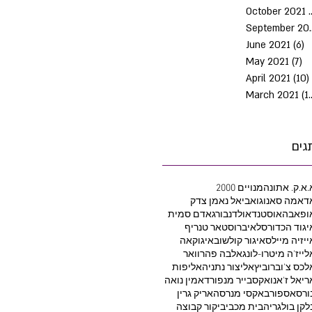
October 2021
Septem
June 2021
(6)
6
May 2021
(7)
7 
April 2021
(10)
March 2021
(10)
גים
.א.ק. אתונה
2000 מנויים
דאמה סאנוגו
אביאל נאמן צדק
ופאבה
אוסטנד
אולדנבורג
אדם סמית
יגוד הכדורסל
איברוסטאר טנריף
ייזיה מיילס
איגור קולשוב
איגוקאה
לייז'ה מיטרו-לונג
אלבה פהרוואר
לכס צ'וברוביץ
אליצור נתניה
אליפות
ריאל ז'אנו
אקסבייר מנפורד
אמין נואה
ורסאספור
באקסי מנרסה
אריק גרין
לקן בולגריה
בית מכבי
ביקור קבוצה