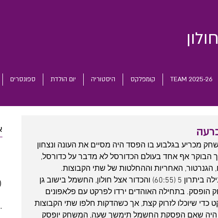
ולון
TEAM 2025-26
קומפלקס
היסטוריה
יום הולדת
ספונסרים
א
כרעה
שחק מכריע בגלבוע בו הפסד היה מסיים את העונה ונצחון 
 posts
 הבוקר אף אחד בעולם הכדורסל לא מדבר על כדורסל, 
 posts
, הגנרטור, האחריות וההחלטות של שתי הקבוצות.
 posts
כ-7 דקות לסיום המשחק כשגלבוע מובילה ביתרון 5 (60:55) והכדור אצל חולון, החשמל בישוב גן 
)
2 posts
ק הופסק. בתחילה האוהדים ירדו לפרקט עם פלאפונים 
(5)
5 posts
כדי שיוכלו לזרוק קצת, אך כשהדקות חלפו שתי הקבוצות 
(5)
5 posts
ה היה שאם הפסקת החשמל תימשך שעה, המשחק יופסק 