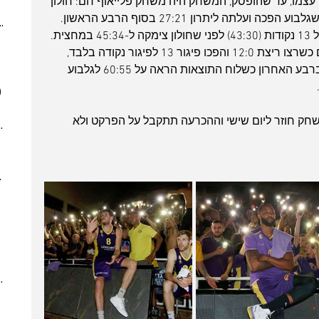
עצמו, עד שהופסק, המשחק היה משחק פלייאוף חם: חולון 
(4)
4 posts
עוד הובילה ברבע הראשון 11:14 לפני שגלבוע הפכה ועלתה ליתרון 27:21 בסוף הרבע הראשון. 
ber 2023
(2)
2 posts
ברבע השני גלבוע עלתה ליתרון שיא של 13 נקודות (43:30) לפני שחולון צימקה ל-45:34 במחצית. 
 post
ברבע השלישי הנמרים נראו כמו נמרים כשרצו ריצת 12:0 והפכו פיגור 13 לפיגור נקודה בלבד, 
 posts
ו-56:53 לגלבוע בסוף הרבע השלישי. ברבע האחרון כשלוח התוצאות הראה על 60:55 לגלבוע 
 posts
)
7 posts
(5)
5 posts
משחק חוזר ליום שישי וההכרעה תתקבל על הפרקט ולא 
7)
7 posts
(7)
7 posts
(3)
3 posts
022
(7)
7 posts
 posts
 posts
 posts
10 posts
(4)
4 posts
(6)
6 posts
(8)
8 posts
(5)
5 posts