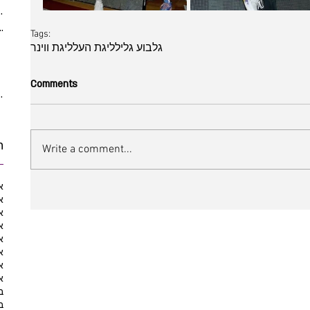
(5)
5 posts
ber 2021
(2)
2 posts
Tags:
 posts
גלבוע גליל
ליגת העל
ליגת ווינר
posts
10 posts
Comments
10 posts
ת
Write a comment...
א
א
א
א
א
א
א
א
ב
ב