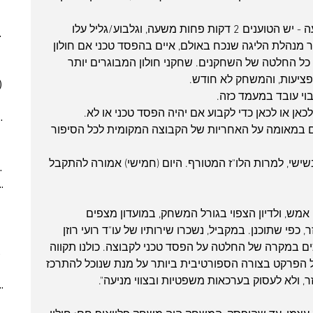
(6)
6 posts
(5)
5 posts
החשמל חזר בסופו של דבר אחרי כשעה - יש הטוענים 2 דקות פחות משעה, וגלבוע/גליל עלו 
025
(6)
6 posts
ר מנהלת הליגה שנכח באולם, איים בהפסד טכני אם חולון 
 posts
כל החלטה של השחקנים. שחקני חולון המבוגרים יותר 
 posts
פציעות, והמשחק לא חודש.
)
5 posts
(2)
2 posts
7)
7 posts
 במאומה על האחריות של הקבוצה המקומית לכל הסיפור 
(7)
7 posts
(5)
5 posts
שישי, למרות הלו"ז המטורף. היום (חמישי) אמורה להתקבל 
2024
(6)
6 posts
ber 2024
(5)
5 posts
 post
אמש, ולדיון הצפוי בגורל המשחק, במועדון מצפים 
 posts
פי שתוכנן. במקביל, נשכרו שירותיו של עו"ד רועי רוזן 
 posts
כים במקרה של החלטה על הפסד טכני לקבוצה. כולנו תקווה 
10 posts
ל הפרקט בצורה הספורטיבית ביותר על מנת שנוכל להתרכז 
(6)
6 posts
 ולא לעסוק בערכאות משפטיות ובצווי מניעה".
(9)
9 posts
(6)
6 posts