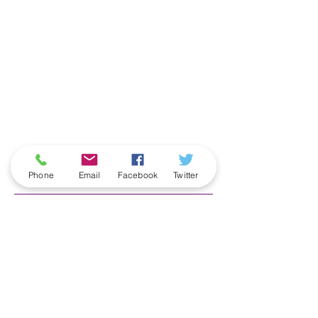
ארכיון
Phone
Email
Facebook
Twitter
June 2026
(5)
5 posts
May 2026
(6)
6 posts
April 2026
(3)
3 posts
March 2026
(2)
2 posts
February 2026
(5)
5 posts
January 2026
(5)
5 posts
December 2025
(6)
6 posts