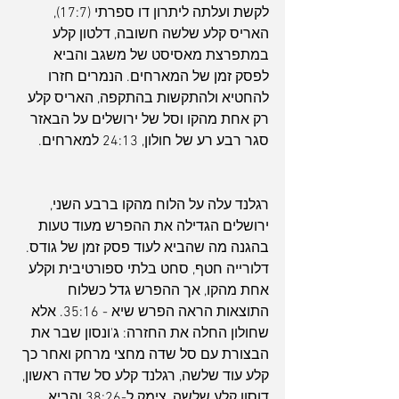
לקשת ועלתה ליתרון דו ספרתי (17:7), 
האריס קלע שלשה חשובה, דלטון קלע 
במתפרצת מאסיסט של משגב והביא 
לפסק זמן של המארחים. הנמרים חזרו 
להחטיא ולהתקשות בהתקפה, האריס קלע 
רק אחת מהקו וסל של ירושלים על הבאזר 
סגר רבע רע של חולון, 24:13 למארחים.
רגלנד עלה על הלוח מהקו ברבע השני, 
ירושלים הגדילה את ההפרש מעוד טעות 
בהגנה מה שהביא לעוד פסק זמן של גודס. 
דלורייה חטף, סחט בלתי ספורטיבית וקלע 
אחת מהקו, אך ההפרש גדל כשלוח 
התוצאות הראה הפרש שיא - 35:16. אלא 
שחולון החלה את החזרה: ג'ונסון שבר את 
הבצורת עם סל שדה מחצי מרחק ואחר כך 
קלע עוד שלשה, רגלנד קלע סל שדה ראשון, 
דוסון קלע שלשה, צימק ל-38:26 והביא 