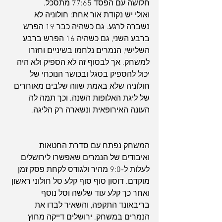
חלושה עם הפסד 77:65 מתסכל.
ואולי יש נקודת אור אחת: חולוניה לא 
נשברה לרגע. גם כשהיה כבר 19 הפרש 
ברבע השני, גם כשהיה 16 הפרש ברבע 
השלישי, הנמרים נלחמו בשיניים וחזרו 
למשחק. אך לבסוף זה לא הספיק ולא היה 
יכול להספיק בסגל ובכושר הנוכחי של 
חולוניה שלא באמת שווה שלבים מאוחרים 
של ליגת האלופות השנה. וכך תמה לה 
העונה האירופאית ונשארה רק הליגה.
המשחק נפתח עם סדרת החטאות 
ואיבודים של הנמרים שאפשרו לירושלים 
לעלות ל-9:0 מהיר ולגודס לקחת פסק זמן 
מוקדם. דוסון סוף סוף קלע סל חולוני ראשון 
ואחר כך קלע עוד שלשה וסל נוסף 
בריבאונד התקפה, והשאיר לבדו את 
הנמרים במשחק. ירושלים דייקה מחוץ 