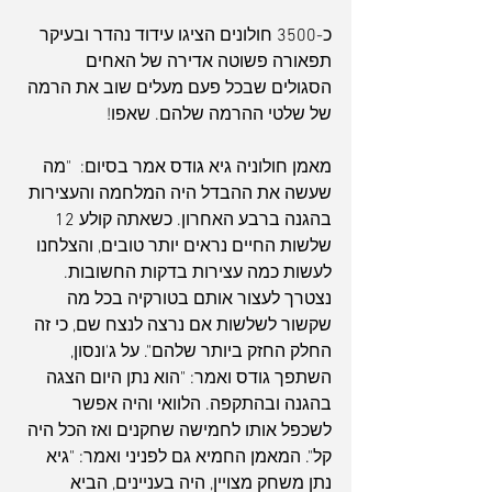
כ-3500 חולונים הציגו עידוד נהדר ובעיקר 
תפאורה פשוטה אדירה של האחים 
הסגולים שבכל פעם מעלים שוב את הרמה 
של שלטי ההרמה שלהם. שאפו!
מאמן חולוניה גיא גודס אמר בסיום:  "מה 
שעשה את ההבדל היה המלחמה והעצירות 
בהגנה ברבע האחרון. כשאתה קולע 12 
שלשות החיים נראים יותר טובים, והצלחנו 
לעשות כמה עצירות בדקות החשובות. 
נצטרך לעצור אותם בטורקיה בכל מה 
שקשור לשלשות אם נרצה לנצח שם, כי זה 
החלק החזק ביותר שלהם". על ג'ונסון, 
השתפך גודס ואמר: "הוא נתן היום הצגה 
בהגנה ובהתקפה. הלוואי והיה אפשר 
לשכפל אותו לחמישה שחקנים ואז הכל היה 
קל". המאמן החמיא גם לפניני ואמר: "גיא 
נתן משחק מצויין, היה בעניינים, הביא 