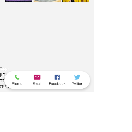
Tags:
צ'מפיונס ליג
ליגת האלופות
משחק בית
ניצחון
מייקל קייזר
גיא פניני
כריס ג'ונסון
ג'ו רגלנד
Phone
Email
Facebook
Twitter
גלאטסראיי
אדם סמית
Comments
Write a comment...