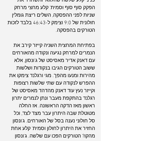
פניני קלע שלשה שהלוואי ותשחרר את 
הפקק סוף סוף וסמית' קלע מחצי מרחק 
שניות לפני ההפסקה, השלים ריצת גומלין 
חולונית של 9:0 וצימק ל-46:43 בלבד לזכות 
הטורקים בהפסקה.
בפתיחת המחצית השניה קייזר קירב את 
הנמרים למרחק נגיעה ונקודה מהאורחים 
עם דאנק אדיר מאסיסט של ג'ונסון, אלא 
ששוב הטורקים הגיבו בנקודות ושלשות 
מהירות ומנעו מהפך. מגי ורגלנד צימקו את 
ההפרש לנקודה עם שתי שלשות רצופות 
וקייזר נעץ עוד דאנק מהדהד מאסיסט של 
רגלנד בהתקפת מעבר ונתן לנמרים יתרון 
ראשון מאז הדקה הראשונה. אז החלה 
מטוטלת שבה היתרון עבר מצד לצד, וכל 
סל חולוני נענה בסל של האורחים. ג'ונסון 
החזיר את היתרון לחולון וסמית' קלע אחת 
מהקו? הטורקים הפכו עם שלשה. ג'ונסון 