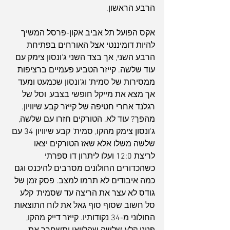
הרבע הראשון.
אקס הפועל תל אביב אקון-פרסל המשיך 
להיות דומיננטי אצל האורחים בפתיחת 
הרבע השני, אך בצד השני ג'ונסון צימק עם 
עוד שלשה. קייזר הטביע פעמיים ברציפות 
ממסירות של סמית' וג'ונסון שכמעט ומעד 
אך מצא את מייקל חופשי בצבע, וסל של 
רגלנד אחרי חטיפה של קייזר קבע שיוויון. 
מהפך? עוד לא. הטורקים חזרו עם שלשה, 
ג'ונסון צימק מהקו, סמית' קבע שיוויון 34 עם 
שלשה משלו אלא שאז הטורקים יצאו 
לריצת 12:0 ועלו ליתרון דו ספרתי 
כשהכדורים החולונים מסרבים להיכנס וגם 
כמה איבודים לא תרמו למצב. פסק זמן של 
גודס לא עצר את הריצה עד שסמית' קלע 
סל חשוב שסוף סוף גאל את לוח התוצאות 
החולוני מ-34 נקודותיו. קייזר דייק מהקו, 