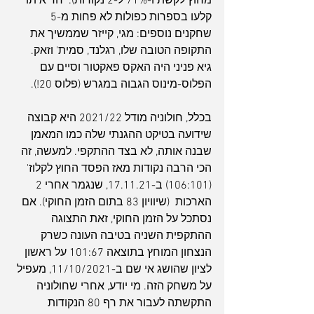
מחוץ לקשת ו-71% ל-2 נקודות). יחד איתו 
קלעו בספרות כפולות לא פחות מ-5 
שחקנים נוספים: מגי, קייזר שממשיך את  
התקופה הטובה שלו, רגלנד, סמית' וזאק. 
גיא פניני היה האקס פאקטור וסיים עם 
הפלוס-מינוס הגבוה במגרש (פלוס 20!).
בכלל, חולוניה מודל 2021/22 היא קבוצה 
שידועה בטיקט ההגנתי שלה כמו המאמן 
שבנה אותה, לא בצד ההתקפי. למעשה, זה 
הכי הרבה נקודות מאז הפסד החוץ לקלוז' 
(106:101) ב-17.11.21, שנגמר אחרי 2 
הארכות  (שיוויון 83 בתום הזמן החוקי). אם 
נסתכל על הזמן החוקי, זאת התצוגה 
ההתקפית השניה בטיבה העונה כשרק 
הנצחון המוחץ בתוצאה 101:67 על ראשון 
לציון שהושג אי שם ב-11/10/2021, מעפיל 
על משחק הזה. מי יודע, אחרי שחולוניה 
התקשתה לעבור את רף 80 הנקודות 