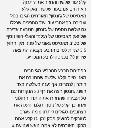
קלע עוד שלשה והחזיר את היתרון? 
האורחים ענו בעוד שלשה. זאק קלע 
מאסיסט של ג'ונסון? האורחים הגיבו בסל 
ועבירה. כך אחרי עוד ועוד מהפכים שכללו 
גם שלשה נוספת של ג'ונסון, הטבעה אדירה 
של זאק מאסיסט של רגלנד והאלי-הופ נוסף 
של סטיב מאסיסט גאוני של פניני מקו החוץ 
3.5 שניות לסיום הרבע, נקבעה התוצאה 
שיוויון 70 בכניסה לרבע המכריע.
בפתיחת הרבע המכריע מגי הריח 
מאני-טיים וקלע שלשה שהחזירה את 
היתרון לנמרים, אך נענה בשלשה בצד 
השני. ג'ונסון חצה את רף 20 הנקודות עם 
סל ועבירה שהחזירו את היתרון החולוני 
ואחר כך קלע סל נוסף, רגלנד העלה את 
הצהובים-סגולים ליתרון 6 מה שגרם 
לטורקים להזעיק פסק זמן. ג'ו קלע אחת 
מהקו, האורחים לא אמרו נואש וענו עם 4 