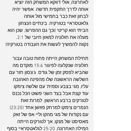
לאחרונה, אולי דווקא המשחק הזה יוציא 
אותה לדרך התקפית חדשה. אפשר יהיה 
לבחון זאת כבר בחמישי מול אותה 
גלאטסראיי בטורקיה. בינתיים הנצחון 
הביתי הוא קריטי (וכך גם ההפרש), שכן הוא 
מעלה את חולוניה למאזן חיובי של 2:1. 
נקווה להמשיך לעשות את העבודה בטורקיה!
תחילת המשחק הייתה פחות טובה עבור 
חולוניה שנקלעה לפיגור 15:6 מוקדם מה 
שהביא לפסק זמן של גודס. ג'ונסון חזר עם 
השלשה הראשונה שלו מהפינה האהובה 
עליו, מגי בצבע וסמית' עם שלשה צימקו 
עוד קצת אבל בצד השני פשוט הכל נכנס 
לטורקים ברבע הראשון. למרות זאת 
הנמרים צימקו למרחק פוזשן אחד (23:20) 
עם נקודות של מגי מהקו וליי-אפ של זאק 
מאסיסט של מנקו, אך לטורקים הייתה 
המילה האחרונה, 25:20 לגלאטסראיי בסוף 