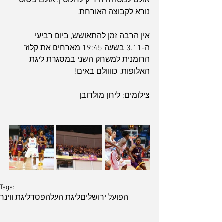
אולם למטה היה ריק לחלוטין. אולם פשוט 
נורא לקבוצה האורחת.
אין הרבה זמן להתאושש, ביום רביעי 
ה-3.11 בשעה 19:45 מארחים את קלוז' 
הרומנית למשחק השני במסגרת ליגת 
האלופות. כוווולם באים!
צילומים: לירון מולדובן
Tags:
הפועל ירושלים
ליגת העל
הפסד
ליגת ווינר