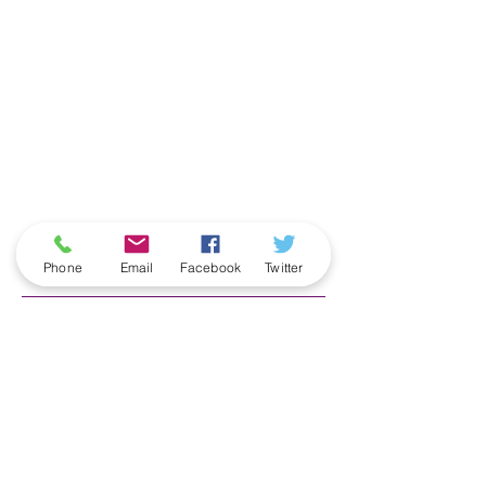
ארכיון
Phone
Email
Facebook
Twitter
June 2026
(5)
5 posts
May 2026
(6)
6 posts
April 2026
(3)
3 posts
March 2026
(2)
2 posts
February 2026
(5)
5 posts
January 2026
(5)
5 posts
December 2025
(6)
6 posts