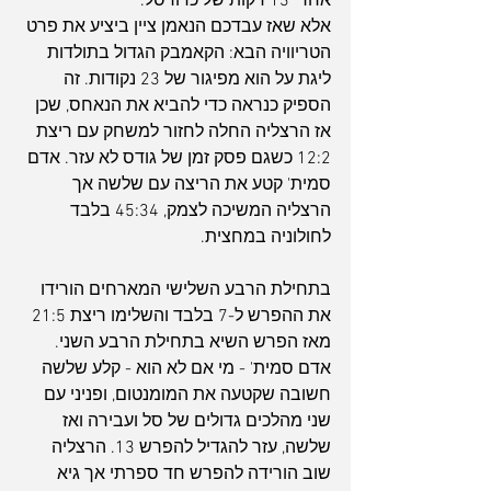
אחרי 13 דקות של כדורסל.
אלא שאז עבדכם הנאמן ציין ביציע את פרט 
הטריוויה הבא: הקאמבק הגדול בתולדות 
ליגת על הוא מפיגור של 23 נקודות. זה 
הספיק כנראה כדי להביא את הנאחס, שכן 
אז הרצליה החלה לחזור למשחק עם ריצת 
12:2 כשגם פסק זמן של גודס לא עזר. אדם 
סמית' קטע את הריצה עם שלשה אך 
הרצליה המשיכה לצמק, 45:34 בלבד 
לחולוניה במחצית.
בתחילת הרבע השלישי המארחים הורידו 
את ההפרש ל-7 בלבד והשלימו ריצת 21:5 
מאז הפרש השיא בתחילת הרבע השני. 
אדם סמית' - מי אם לא הוא - קלע שלשה 
חשובה שקטעה את המומנטום, ופניני עם 
שני מהלכים גדולים של סל ועבירה ואז 
שלשה, עזר להגדיל להפרש 13. הרצליה 
שוב הורידה להפרש חד ספרתי אך גיא 