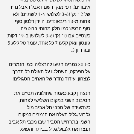
14 משלו (4-6 לשלוש, 4 אסיסטים, 4 
איבודים), רפי מנקו רשם דאבל דאבל נדיר 
של 12 נק' (3-6 לשלוש, 1-4 לשתיים) ולא 
פחות מ-13 ריבאונדים, היידן דלטון סוף 
סוף הרגיש כמו חלק מהותי ברוטציה 
כשסיים עם 10 נק' (3-6 לשלוש) ב-19 דקות, 
ג'ונסון וזאק קלעו 7 כל אחד, עומר טל קלע 5 
ובורדיון 3.
כ-300 נמרים הגיעו להרצליה וכמו הנמרים 
על הפרקט, השתלטו על האולם כל הדרך 
לנצחון. עידוד נהדר של האחים הסגולים!
הנצחון קבע כאמור שחולוניה תסיים את 
הסיבוב השני במקום השלישי לפחות, 
כשמעידה של מכבי תל אביב מול 
גלבוע/גליל תעלה את הנמרים למקום 
השני. בתרחיש הסביר שבו מכבי תל אביב 
תנצח את גלבוע/גליל בביתה והפועל 