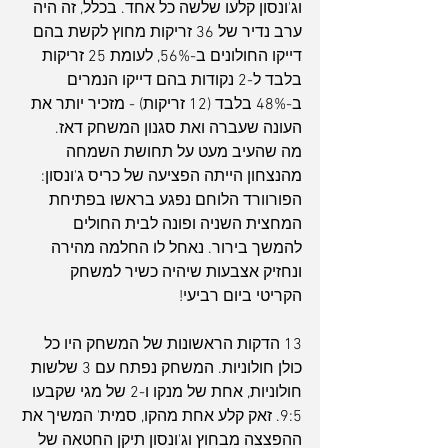
וג'ונסון קלעו שלשה כל אחד. בכלל, זה היה 
ערב נדיר של 36 זריקות מחוץ לקשת בהם 
דייקו החולונים ב-56%, לעומת 25 זריקות 
בלבד ל-2 נקודות בהם דייקו הנמרים 
ב-48% בלבד (12 זריקות) - מזכיר יותר את 
העונה שעברה ואת סגנון המשחק דאז.
מה שהעיב מעט על תחושת השמחה 
מהנצחון הייתה הפציעה של כריס ג'ונסון: 
הפורוורד הלוחם נפגע בראשו בפתיחת 
המחצית השניה ופונה לבית החולים 
להמשך בירור. נאחל לו החלמה מהירה 
ונחזיק אצבעות שיהיה כשיר למשחק 
הקריטי ביום רביעי!
13 הדקות הראשונות של המשחק היו כל 
כולן חולוניות. המשחק נפתח עם 3 שלשות 
חולוניות, אחת של מנקו ו-2 של מגי שקבעו 
9:5. זאק קלע אחת מהקו, סמית' המשיך את 
ההפצצה מבחוץ וג'ונסון תיקן החטאה של 