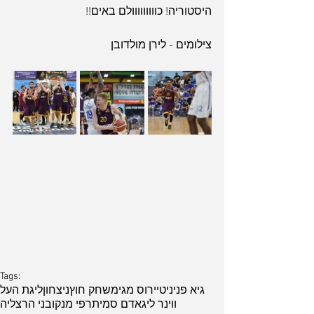
היסטוריה! כווווווווולם באים!!
צילומים - לירן מולדובן
ארכיון
Tags:
גיא פניני
טיירוס מגי
משחק חוץ
ניצחון
ליגת העל
ווינר ליג
אדם סמית
רפי מנקו
בני הרצליה