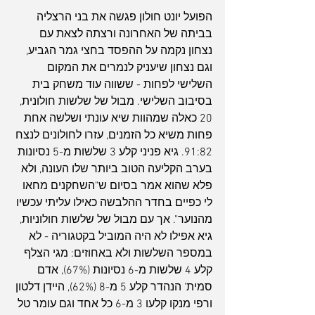
הפועל יונט חולון פגשה את בני הרצליה 
בביתה של האחרונה ורצתה לצאת עם 
נצחון נקמה על ההפסד בחצי גמר הגביע, 
וגם נצחון שיעניק לנמרים את המקום 
השלישי לפחות - ששווה עוד משחק בית 
בסיבוב השלישי. מבול של שלשות חולונית, 
20 כאלה שמהוות שיא עונתי ושלשה אחת 
פחות משיא כל הזמנים, עזרו לחולונים לנצח 
91:82. גיא פניני קלע 3 שלשות מ-5 נסיונות 
בערב הקליעה הטוב ביותר שלו העונה, ולא 
פלא שהוא אמר בסיום ש"השחקנים מחאו 
לי כפיים בחדר ההלבשה כאילו עליתי עכשיו 
מהנוער". אך עם מבול של שלשות חולוניות, 
גיא אפילו לא היה המוביל בקטגוריה - לא 
במספר השלשות ולא באחוזים: מגי הצלף 
קלע 4 שלשות מ-6 נסיונות (67%), אדם 
סמית' הנהדר קלע 5 מ-8 (62%), היידן דלטון 
ורפי מנקו קלעו 3 מ-6 כל אחד וגם עומר טל 