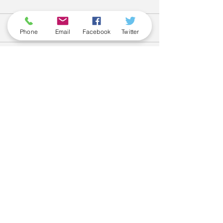
Comments
Phone
Email
Facebook
Twitter
Write a comment...
June 2026
(5)
5 posts
May 2026
(6)
6 posts
April 2026
(3)
3 posts
March 2026
(2)
2 posts
February 2026
(5)
5 posts
January 2026
(5)
5 posts
December 2025
(6)
6 posts
November 2025
(5)
5 posts
October 2025
(6)
6 posts
May 2025
(7)
7 posts