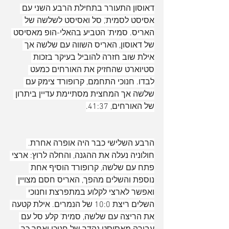
דאוסון התעורר בתחילת הרבע השני עם 
אסיסט לסמית', סל ואסיסט לשלשה של 
האריס. סמית' הטביע בהאלי-הופ מאסיסט 
של דאוסון, האריס השווה עם שלשה אך 
אילת שוב חזרה להוביל בעיקר בזכות 
סטיוארט שהחזיק את האורחים כמעט 
לבדו. חנוכי התחמם, קרופורד צימק עם 
שלשה אך המחצית מסתיימת עדיין ביתרון 
של האורחים, 41:37.
הרבע השלישי כבר היה אופרה אחרת. 
חולוניה נעלה את ההגנה, והחלה לרוץ: ארצי 
פתח עם שלשה, קרופורד הוסיף אחת 
נוספת והשלים מהפך, האריס חסם מצויין 
ואפשר לארצי לקלוע במתפרצת וחנוכי 
השלים ריצת 10:0 של הנמרים. אילת קטעה 
את הריצה עם שלשה, סמית' קלע סל עם 