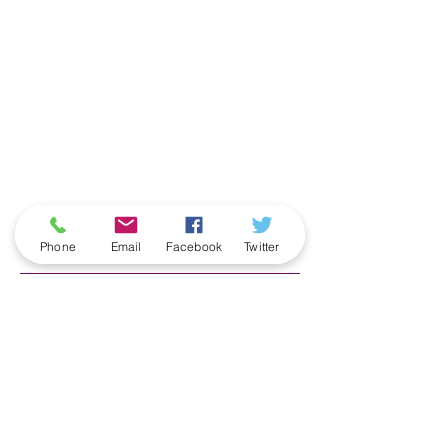
ארכיון
Phone
Email
Facebook
Twitter
June 2026
(5)
5 posts
May 2026
(6)
6 posts
April 2026
(3)
3 posts
March 2026
(2)
2 posts
February 2026
(5)
5 posts
January 2026
(5)
5 posts
December 2025
(6)
6 posts