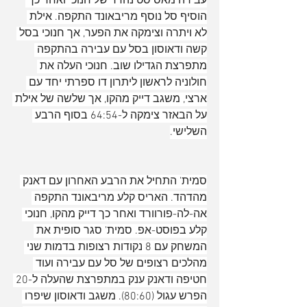
עבירה מאסיסט נהדר של חנוכי ואחר כך 
הוסיף סל נוסף מריבאונד התקפה. אילת 
לא ויתרה וצימקה את הפער, אך חנוכי בסל 
קשה ודאוסון בסל עם עבירה בהתקפה 
מתפרצת הגדילו שוב. חנוכי העלה את 
חולוניה לראשון ליתרון דו ספרתי יחד עם 
ארצי, משגב דייק מהקו, אך שלשה של אילת 
על הבאזר צימקה ל-64:54 בסוף הרבע 
השלישי.
סמית' התחיל את הרבע האחרון עם דאנק 
מהדהד. האריס קלע מריבאונד התקפה 
אה-לה-פורוורד ואחר כך דייק מהקו, חנוכי 
קלע בפוסט-אפ. סמית' סגר סופית את 
המשחק עם 8 נקודות רצופות בדמות שני 
מהלכים רצופים של סל עם עבירה ועוד 
חטיפה ודאנק ענק במתפרצת שהעלה ל-20 
הפרש עגול (80:60). משגב ודאוסון שיפרו 