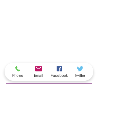
ארכיון
Phone
Email
Facebook
Twitter
June 2026
(5)
5 posts
May 2026
(6)
6 posts
April 2026
(3)
3 posts
March 2026
(2)
2 posts
February 2026
(5)
5 posts
January 2026
(5)
5 posts
December 2025
(6)
6 posts