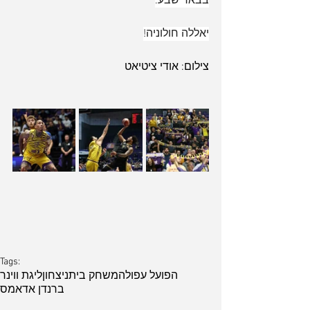
בבאר שבע.
יאללה חולוניה!
צילום: אודי ציטיאט
Tags:
הפועל עפולה
משחק בית
ניצחון
ליגת ווינר
ברנדן אדאמס