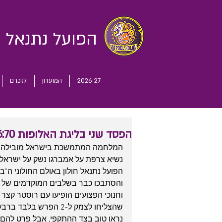
הפועל נתנאל
ח
2026-27
המועדון
לזכרם
הפסד שני בליגת האלופות 76:70 מול נאנטר
המלחמה המתמשכת בישראל מובילה לעי
נשיא צרפת על אמברגו נשק על ישראל
והסתבכו כבר בשלבים המוקדמים של העו
שהצליחו לצמק ל-2 הפרש
נראו טוב בצד ההתקפי, אבל פרט להם 