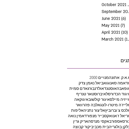
October 2021
Septem
June 2021
(6)
6
May 2021
(7)
7 
April 2021
(10)
March 2021
(10)
גים
.א.ק. אתונה
2000 מנויים
דאמה סאנוגו
אביאל נאמן צדק
ופאבה
אוסטנד
אולדנבורג
אדם סמית
יגוד הכדורסל
איברוסטאר טנריף
ייזיה מיילס
איגור קולשוב
איגוקאה
לייז'ה מיטרו-לונג
אלבה פהרוואר
לכס צ'וברוביץ
אליצור נתניה
אליפות
ריאל ז'אנו
אקסבייר מנפורד
אמין נואה
ורסאספור
באקסי מנרסה
אריק גרין
לקן בולגריה
בית מכבי
ביקור קבוצה