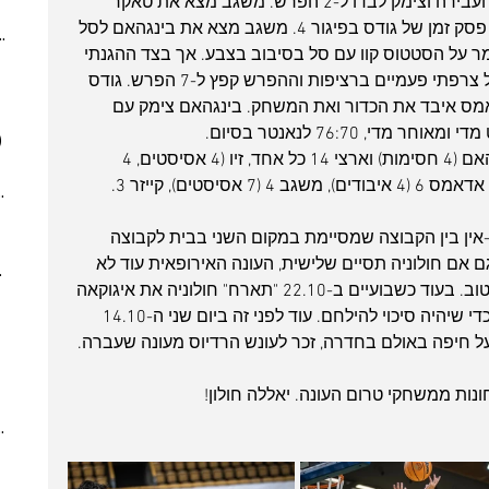
נקודות רצופות כולל מהלך גדול של סל ועבירה וצימק לבדו ל-2 הפרש. משגב מצא את טאקר 
(4)
4 posts
בצבע אך חולוניה לא הצליחה להשוות, פסק זמן של גודס בפיגור 4. משגב מצא את בינגהאם לסל 
ber 2023
(2)
2 posts
 הפרש, ארצי שמר על הסטטוס קוו עם סל בסיבוב בצבע. אך בצד ההגנתי 
 post
ארצי עשה טעות כשעשה עבירה עם סל צרפתי פעמיים ברציפות וההפרש קפץ ל-7 הפרש. גודס 
 posts
אמס איבד את הכדור ואת המשחק. בינגהאם צימק עם 
 posts
)
7 posts
טאקר קלע  15 נק' (7 ריבאונדים), בינגהאם (4 חסימות) וארצי 14 כל אחד, זיו (4 אסיסטים, 4 
(5)
5 posts
7)
7 posts
(7)
7 posts
אין בין הקבוצה שמסיימת במקום השני בבית לקבוצה 
(3)
3 posts
אם חולוניה תסיים שלישית, העונה האירופאית עוד לא 
022
(7)
7 posts
גמורה. אך צריך להודות - זה לא נראה טוב. בעוד כשבועיים ב-22.10 "תארח" חולוניה את איגוקאה 
 posts
הבוסנית, משחק שאותו חייבים לקחת כדי שיהיה סיכוי להילחם. עוד לפני זה ביום שני ה-14.10 
 posts
 posts
10 posts
נות ממשחקי טרום העונה. יאללה חולון!
(4)
4 posts
(6)
6 posts
(8)
8 posts
(5)
5 posts