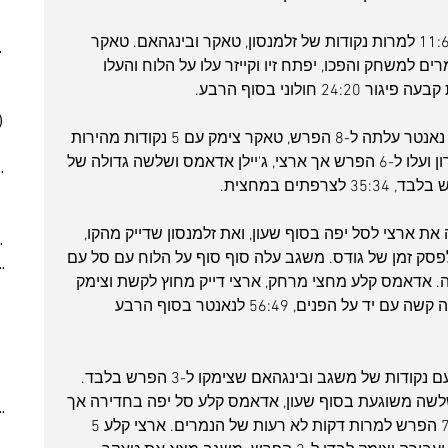
(6)
6 posts
(5)
5 posts
הפתיחה הייתה של הצרפתים שעלו ל-11:6 למרות נקודות של זלמנסון, טאקר ובינגהאם. טאקר 
025
(6)
6 posts
ם למשחק והפכו, יפתח זיו וקייזר עלו על הלוח והעלו 
 posts
 posts
)
5 posts
הרבע השני התנהל בקצב קליעה נמוך. נאנטר עלתה ל-8 הפרש, טאקר צימק עם 5 נקודות מהירות 
(2)
2 posts
בהן שלשה. הצרפתים הכפילו את היתרון ועלו ל-6 הפרש אך ארצי, ג'יילן אדאמס ושלשה גדולה של 
7)
7 posts
תים במחצית.
(7)
7 posts
(5)
5 posts
ת ארצי לסל יפה בסוף שעון, ואת זלמנסון שדייק מהקו, 
2024
(6)
6 posts
תרון 8 מה שהביא לפסק זמן של גודס. משגב עלה סוף סוף על הלוח עם סל עם 
ber 2024
(5)
5 posts
 אדאמס קלע מחצי מרחק, ארצי דייק מחוץ לקשת וצימק 
 post
ל-4 הפרש  אך הצרפתים הגיבו בשלשה קשה עם יד על הפנים, 56:49 לנאנטר בסוף הרבע 
 posts
 posts
10 posts
חולוניה פתחה טוב את הרבע האחרון עם נקודות של משגב ובינגהאם שצימקו ל-3 הפרש בלבד. 
(6)
6 posts
לשה משוגעת בסוף שעון, אדאמס קלע סל יפה בחדירה אך 
(9)
9 posts
שלשה צרפתית נוספת שוב העלתה ל-7 הפרש למרות דקות לא רעות של הנמרים. ארצי קלע 5 
(6)
6 posts