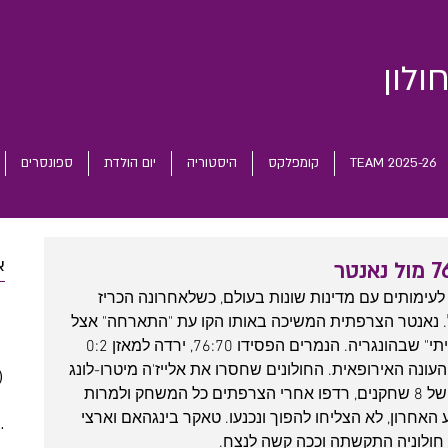
ולון
TEAM 2025-26
קומפלקס
היסטוריה
יום הולדת
ספונסרים
א
מותים עם מדינות שונות בעולם, כשלאחרונה הכריז 
 posts
. נאנטר הצרפתית המשיכה באותו הקו עת "התארחה" אצל 
 posts
הפועל נתנאל חולון באולם החולוני ה"ביתי" שבהונגריה. הנמרים הפסידו 76:70, ירדה למאזן 0:2 
 posts
נה האירופאית. החולונים שחסרו את אלייז'ה מיטרו-לונג 
)
2 posts
וחנוכי הפצועים הופיעו עם רוסטר קצר של 8 שחקנים, רדפו אחרי הצרפתים כל המשחק ולמרות 
(5)
5 posts
 בלבד ברבע האחרון, לא הצליחו להפוך ונכנעו. טאקר בינגהאם וארצי 
(5)
5 posts
חולוניה התקשתה וככה קשה לנצח.