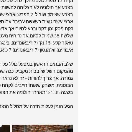
בצבע שצימק שוב ל-2
לקח פסק זמן דקה ורבע לסיום אך אד
שלשה 35 שניות לסיום אך זה היה מעט מדי ומאוחר מדי, 76:70 לנאנטר בסיום.
איבודים) וזלמנסון (7 ריבאונדים) 7 כ"א, אדאמס 6 (4 איבודים), משגב 4 (7 אסיסטים), קייזר 3.
שלב הבתים הראשון במפעל כולל פליי-
מהמקום השלישי בבית מקביל, ככה שגם 
בשעה 21:05 "תארח" חולוניה את הפועל חיפה באולם בחדרה, זכר לעונש הרדיוס מעונה שעברה. 
הגיע הזמן לעלות חזרה על מסלול הנצחו