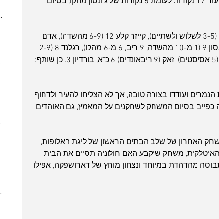
שהנמרים הגיעו. עד לסיום אילת קלעה עוד 17 נקודות לעומת 6 נקודות של ג'ונסון מהקו, בסיום 
(4)
4 posts
ber 2023
(2)
2 posts
 post
מנקו היה המצטיין בשורות חולון עם 17 (3-5 לשלוש ולשתיים), קייזר קלע 12 (6-9 מהשדה), אדם 
 posts
סמית' 11 (3-9 מהשדה, 4-4 מהקו), ג'ונסון 9 (1 מ-10 מהשדה, 9 ריב', 6 מ-6 מהקו), רגלנד 8 (2-9 
 posts
מהשדה, 8 אסיסטים, 4 איבודים), פניני (5 אסיסטים) וזאק (9 ריבאונדים) 6 כ"א, בורדיון 3. כן שותף: 
)
7 posts
(5)
5 posts
7)
7 posts
ר את הנמרים ועודדו בצורה טובה, אך לא הצליחו להעיר ולדחוף 
(7)
7 posts
ה כפיים בסיום המשחק לשחקנים על המאמץ, גם האוהדים 
(3)
3 posts
022
(7)
7 posts
 posts
יעי ה-22.12 בשעה 19:00, המשחק האחרון של שלב הבתים הראשון של ליגת האלופות, 
 posts
האיטלקית, משחק שיקבע האם חולוניה תסיים את הבית 
 posts
בוסה מהדהדת במיוחד ונצחון מוחץ של דארושפקה, אפילו 
10 posts
(4)
4 posts
(6)
6 posts
(8)
8 posts
(5)
5 posts