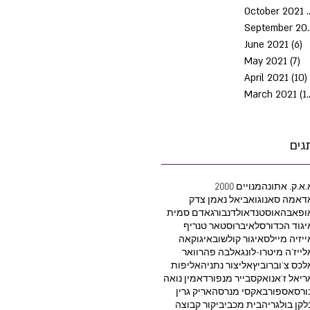
October 2021
Septem
June 2021
(6)
6
May 2021
(7)
7 
April 2021
(10)
March 2021
(10)
גים
.א.ק. אתונה
2000 מנויים
דאמה סאנוגו
אביאל נאמן צדק
ופאבה
אוסטנד
אולדנבורג
אדם סמית
יגוד הכדורסל
איברוסטאר טנריף
ייזיה מיילס
איגור קולשוב
איגוקאה
לייז'ה מיטרו-לונג
אלבה פהרוואר
לכס צ'וברוביץ
אליצור נתניה
אליפות
ריאל ז'אנו
אקסבייר מנפורד
אמין נואה
ורסאספור
באקסי מנרסה
אריק גרין
לקן בולגריה
בית מכבי
ביקור קבוצה