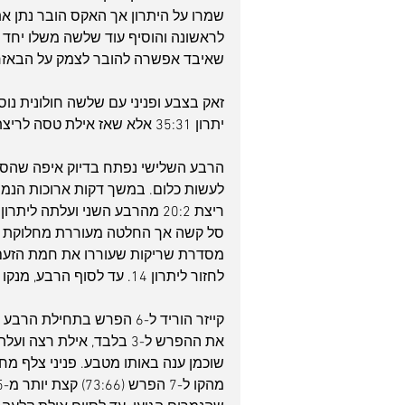
שמרו על היתרון אך האקס הובר נתן את
שאיבד אפשרה להובר לצמק על הבאזר, 24:22 לחולוני
יתרון 35:31 אלא שאז אילת טסה לריצת 12:2 וירדה למחצית ביתרון 43:37.
הרבע השלישי נפתח בדיוק איפה שהסתי
סל קשה אך החלטה מעוררת מחלוקת של
מסדרת שריקות שעוררו את חמת הזעם ש
לחזור ליתרון 14. עד לסוף הרבע, מנקו צימק יחד עם עזרה של סמית', 62:54.
קייזר הוריד ל-6 הפרש בתח
את ההפרש ל-3 בלבד, אילת 
שוכמן ענה באותו מטבע. פניני צלף מח