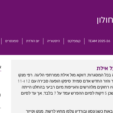
ולון
TEAM 2025-26
קומפלקס
היסטוריה
יום הולדת
ספונסרים
א
בכל המסגרות, דווקא מול אילת ממרתפי הליגה. רפי מנקו 
 posts
היה הטוב בשורות חולון עם 17 נק', קייזר והזר החדש אדם סמית' סיפקו הופעה סבירה עם 12 ו-11 
 posts
 רחוקים מלהרשים והעייפות מיום רביעי בהחלט הייתה 
 posts
מורגשת. תוצאת הסיום אגב משקרת, שכן 5 דקות לסיום ההפרש עמד על 7 בלבד, אך עד לסיום 
)
2 posts
(5)
5 posts
(5)
5 posts
 כשג'ונסון ובורדיון צלפו מחוץ לרשת. מנקו וקייזר 