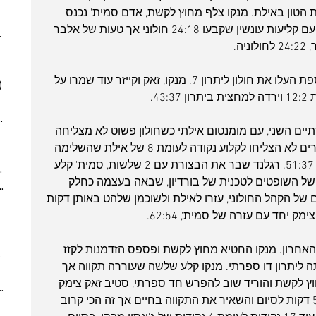
(6)
6 posts
 הטון באילת. מנקו צלף מחוץ לקשת, אדם סמית' נכנס 
(5)
5 posts
לראשונה והוסיף עוד שלשה משלו יחד עם קליעות עונשין שקבעו 24:18 חולוני אך טעות של אלבר 
025
(6)
6 posts
ה.
 posts
 posts
זאק בצבע ופניני עם שלשה חולונית נוספת העלו את חולון ליתרון 7. מנקו, זאק וקייזר עוד שמרו על 
)
5 posts
(2)
2 posts
7)
7 posts
ים השני, עם מומנטום אילתי כשחולון פשוט לא מצליחה 
(7)
7 posts
לעשות כלום. במשך דקות ארוכות הנמרים לא הצליחו לקלוע נקודה לעומת 8 של אילת שהשלימה 
(5)
5 posts
ריצת 20:2 מהרבע השני ועלתה ליתרון 51:37. רגלנד שבר את הבצורת עם 2 שלשות, סמית' קלע 
2024
(6)
6 posts
 השופטים לטכנית של בורדיון, שבאה בעצמה כחלק 
ber 2024
(5)
5 posts
ל הקהל החולוני, עזרו לאילת ולשוכמן שלהט באותן דקות 
 post
 posts
 posts
ילת הרבע האחרון. מנקו החטיא מחוץ לקשת ופספס הזדמנות לקזז 
10 posts
רצה ועלתה ליתרון דו ספרתי. מנקו קלע שלשה שעוררה תקווה אך 
(6)
6 posts
וץ לקשת והוריד שוב להפרש חד ספרתי, סטיב זאק צימק 
(9)
9 posts
מהקו ל-7 הפרש (73:66) קצת יותר מ-5 דקות לסיום והשאיר את התקווה בחיים אך זה הכי קרוב 
(6)
6 posts