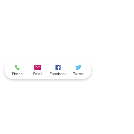
ארכיון
Phone
Email
Facebook
Twitter
June 2026
(5)
5 posts
May 2026
(6)
6 posts
April 2026
(3)
3 posts
March 2026
(2)
2 posts
February 2026
(5)
5 posts
January 2026
(5)
5 posts
December 2025
(6)
6 posts