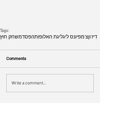
Tags:
דיז'ון
צ'מפיונס ליג
ליגת האלופות
הפסד
משחק חוץ
Comments
Write a comment...