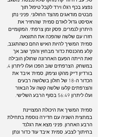
סל, עבירה וזריקה מהקו שלא נכנסה. משגב 
נפצע בכף רגלו וירד לקבל טיפול תוך 
מבטים מודאגים מהצד החולוני. פניני נתן 
אסיסט גדול לאדם סמית' שהחזיר את 
היתרון לנמרים, פסק זמן צרפתי. המקומיים 
חזרו עם שלשה שהפכה את התוצאה, 
סמית' המשיך להיות האיש החם כשהתגנב, 
קלע מהכנסת כדור מבחוץ והפך שוב אך 
זאת הייתה הפעם האחרונה שחולון הובילה 
במשחק. הצרפתים שוב הפכו ועלו ליתרון 4, 
בורדיון דייק מהקו וצימק, סמית' איבד את 
הכדור ה-18 של חולון בשלושה רבעים 
והצרפתים קלעו שלשה קשה על הבאזר 
ועלו ליתרון 56:49 בסוף הרבע השלישי.
סמית' המשיך את היכולת המצויינת 
במחצית השניה עם חדירה נוספת בתחילת 
הרבע האחרון. פניני מצא את רגלנד 
בחיתוך לצבע, סמית' איבד עוד כדור ונתן 