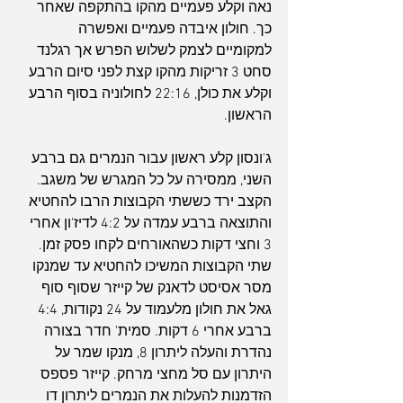
נאה וקלע פעמיים מהקו בהתקפה שאחר 
כך. חולון איבדה פעמיים ואפשרה 
למקומיים לצמק לשלוש הפרש אך רגלנד 
סחט 3 זריקות מהקו קצת לפני סיום הרבע 
וקלע את כולן, 22:16 לחולוניה בסוף הרבע 
הראשון.
ג'ונסון קלע ראשון עבור הנמרים גם ברבע 
השני, ממסירה על כל המגרש של משגב. 
הקצב ירד כששתי הקבוצות הרבו להחטיא 
והתוצאה ברבע עמדה על 4:2 לדיז'ון אחרי 
3 וחצי דקות כשהאורחים לקחו פסק זמן. 
שתי הקבוצות המשיכו להחטיא עד שמנקו 
מסר אסיסט לדאנק של קייזר שסוף סוף 
גאל את חולון מלעמוד על 24 נקודות, 4:4 
ברבע אחרי 6 דקות. סמית' חדר בצורה 
נהדרת והעלה ליתרון 8, מנקו שמר על 
היתרון עם סל מחצי מרחק. קייזר פספס 
הזדמנות להעלות את הנמרים ליתרון דו 