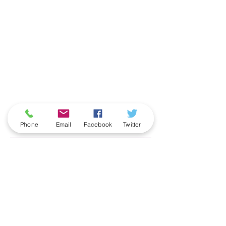
ארכיון
Phone
Email
Facebook
Twitter
June 2026
(5)
5 posts
May 2026
(6)
6 posts
April 2026
(3)
3 posts
March 2026
(2)
2 posts
February 2026
(5)
5 posts
January 2026
(5)
5 posts
December 2025
(6)
6 posts