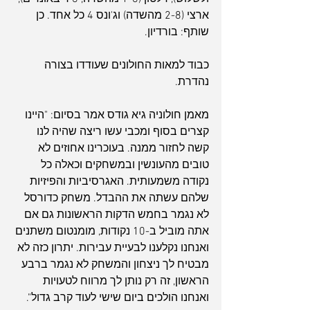
ארצי (2-8 מהשדה) וג'ונס 4 כל אחד. כן 
שותף: בורדיון.
כבוד למאות החולונים שעודדו בצורה 
נהדרת.
מאמן חולוניה גיא גודס אמר בסיום: "היינו 
קצרים בסוף ומכבי עשו ריצה שהיה לנו 
קשה לחזור ממנה. בעוכרינו אחוזים לא 
טובים מהעונשין ובמשחקים וכאלה כל 
נקודה משמעותית. האגרסיביות והפיזיות 
שלהם עשתה את ההבדל. משחק כדורסל 
לא נגמר בחמש הדקות הראשונות גם אם 
אתה מוביל ב-10 נקודות, מומנטום משתנים 
ואנחנו נקלענו לבעיית עבירות. יתרון כזה לא 
מבטיח לך ניצחון והמשחק לא נגמר ברבע 
הראשון, זה רק נותן לך מרווח לטעויות 
ואנחנו הולכים ביום שישי לעוד קרב גדול".