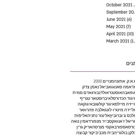
October 2021
Septem
June 2021
(6)
6
May 2021
(7)
7 
April 2021
(10)
March 2021
(10)
גים
.א.ק. אתונה
2000 מנויים
דאמה סאנוגו
אביאל נאמן צדק
ופאבה
אוסטנד
אולדנבורג
אדם סמית
יגוד הכדורסל
איברוסטאר טנריף
ייזיה מיילס
איגור קולשוב
איגוקאה
לייז'ה מיטרו-לונג
אלבה פהרוואר
לכס צ'וברוביץ
אליצור נתניה
אליפות
ריאל ז'אנו
אקסבייר מנפורד
אמין נואה
ורסאספור
באקסי מנרסה
אריק גרין
לקן בולגריה
בית מכבי
ביקור קבוצה