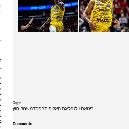
(5)
5 posts
ber 2021
(2)
2 posts
 posts
posts
10 posts
10 posts
ת
א
א
א
א
א
Tags:
א
ריטאס וילנה
ליגת האלופות
הפסד
משחק חוץ
א
א
ב
Comments
ב