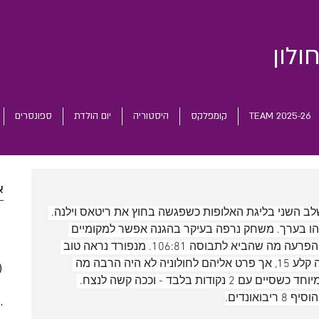
ולון
TEAM 2025-26
קומפלקס
היסטוריה
יום הולדת
ספונסרים
א
ב השני בליגת האלופות כשפגשה בחוץ את ריטאס וילנה. 
 posts
הו בערך. משחק נרפה בעיקר בהגנה אפשר למקומיים 
 posts
לצלוף מחוץ לקשת שלשות פנויות ללא הפרעה מה שהביא לתבוסה 106:81. מנפורד נראה טוב 
 posts
כשקלע 23 ו-וולטון ג'וניור שחזר מפציעה קלע 15, אך פרט אליהם לחולוניה לא היה הרבה מה 
)
2 posts
למכור ובעיקר ג'ורדן מקריי נראה רע במיוחד כשסיים עם 2 נקודות בלבד - וככה קשה לנצח. 
(5)
5 posts
(5)
5 posts