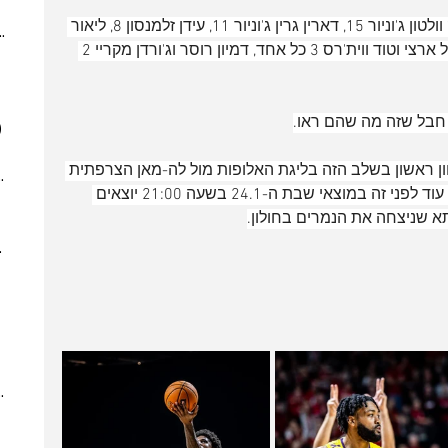
(4)
4 posts
אקסבייר מנפורד קלע 23 (6 אס'), דריק וולטון ג'וניור 15, דארין גרין ג'וניור 11, עידן זלמנסון 8, ליאור 
ber 2023
(2)
2 posts
קררה ואדאמה סאנוגו 7 כל אחד, נתנאל ארצי וטוד ווית'רס 3 כל אחד, דמיון רוסר וג'ורדן מקריי 2 
 post
 posts
 posts
, חבל שזה מה שהם ראו.
)
7 posts
(5)
5 posts
ן ראשון בשלב הזה בליגת האלופות מול לה-מאן הצרפתית 
7)
7 posts
במשחק "ביתי" שיתקיים בבולגריה. אך עוד לפני זה במוצאי שבת ה-24.1 בשעה 21:00 יוצאים 
(7)
7 posts
תא שניצחה את הנמרים בחולון.
(3)
3 posts
022
(7)
7 posts
 posts
 posts
 posts
10 posts
(4)
4 posts
(6)
6 posts
(8)
8 posts
(5)
5 posts