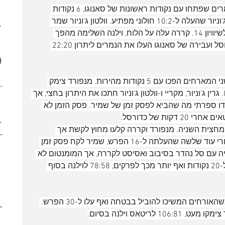
(6)
6 posts
המשחק נפתח דווקא טוב מבחינת הנמרים שפתחו עם נקודות ראשונות של סאנוגו, 6 נקודות 
(5)
5 posts
מהירות של מנפורד ועוד סל של וולטון ג'וניור שהעלה ל-10:2 חולוני מפתיע. וולטון ג'וניור שמר 
025
(6)
6 posts
זמנית על ההפרש אך המארחים השוו לשיוויון 14. קררה עלה על הלוח, וילנה השלימה מהפך 
 posts
ועלתה ליתרון 4 אך שלשה של ווית'רס וסל ועבירה של סאנוגו העלו את הנמרים ליתרון 22:20 
 posts
)
5 posts
(2)
2 posts
שם זה בערך נגמר. בתחילת הרבע השני המארחים הפכו עם 5 נקודות מהירות. מנפורד צימק 
7)
7 posts
בחדירה נאה אך האורחים עלו ליתרון 8. גרין ג'וניור, מקריי ו-וולטון ג'וניור חתכו את היתרון בחצי, אך 
(7)
7 posts
דו ספרתי מה שהביא לפסק זמן של שמיר. פסק הזמן לא 
(5)
5 posts
2024
(6)
6 posts
מחצית השניה. מנפורד וקררה קלעו מחוץ לקשת אך 
ber 2024
(5)
5 posts
המארחים המשיכו להוביל בבטחה ואחרי עוד שלשה שהעלתה ל-16 הפרש, שמיר לקח פסק זמן 
 post
חיה עם סל נהדר בסיבוב ואסיסט לקררה, אך המומנטום לא 
 posts
השתנה וההפרש המשיך לעלות והגיע ל-20 נקודות ואף יותר מכך לפרקים, 78:58 לוילנה בסוף 
 posts
10 posts
(6)
6 posts
הרבע האחרון היה גארבג' טיים ארוך כשהאורחים המשיכו להוביל בבטחה ואף עלו ל-30 הפרש. 
(9)
9 posts
ריטאס וילנה בסיום.
(6)
6 posts