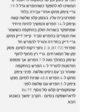
הפרש, פסק זמן של בוסקאליה. הנמרים 
המשיכו לא לתפקד כשההפרש גדל ל-19. 
גריי צימק מהקו אחרי עבירה בלתי 
ספורטיבית עליו, ג'ונסון קלע שלשה קשה 
וצימק ל-14 הפרש והמשיך להיות היחיד 
שמתפקד בשורות חולון בהתקפה כששמר 
את הנמרים בהפרש סביר. קייזר דייק מהקו, 
גריי דייק בחדירה והוריד להפרש חד 
ספרתי (81:72), כ-2 וחצי דקות לסיום, פסק 
זמן של המארחים. גריי רץ מחוף לחוף 
וצימק במהלך נאה ל-7 הפרש, אך פספס 
הזדמנות להוריד ל-4 הפרש בהתקפה 
שאחר כך עם ניסיון שלשה. פניני צימק 
מהקו ל-6 הפרש 48.8 שניות לסיום, מנקו 
צימק ל-5 הפרש עם שלשה לפני 
שהמקומיים קלעו סל נוסף, 86:79 
לדארושפקה בסיום - הקרב ימשך בשבוע 
הבא.