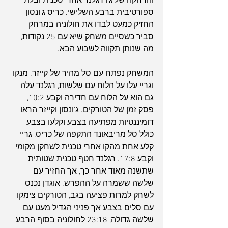
והרחקה של ג'ו רגלנד אחרי טכנית ובלתי 
ספורטיבית ברבע השלישי. כריס ג'ונסון 
החזיק כמעט לבדו את חולוניה במרחק 
סביר כשסיים משחק שיא עם 25 נקודות, 
מה שנותן תקווה לשבוע הבא.
המשחק נפתח עם סל מהיר של קייזר. מנקו 
וגריי עלו על הלוח עם שלשות, רגלנד עלה 
גם הוא על הלוח עם חדירה וקבע 10:2, 
פסק זמן של הטורקים. ג'ונסון וקייזר הראו 
דומיננטיות מפתיעה בצבע וקלעו בצבע 
כולל סל מריבאונד התקפה של כריס, גריי 
קלע אחת מהקו אחרי טכנית לשחקן מקומי 
וקבע 17:8. רגלנד חטף טכנית שטותית 
שתשנה מאוד אחר כך, אך החזיר עם 
שלשה ששמרה על ההפרש. אוגדן נכנס 
לשחק למרות פציעה בגב, הטורקים צימקו 
עם סלים בצבע אך פניני הגדיל מעט עם 
שלשה גדולה, 23:18 לחולוניה בסוף הרבע 