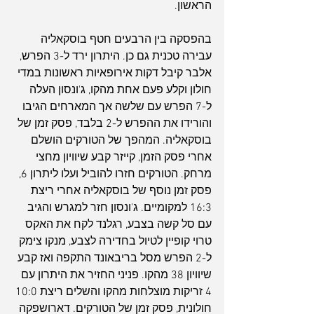
הראשון.
בהפסקה בין הרבעים חטף בוסקאליה 
עבירה טכנית גם כן. היתרון ירד ל-3 הפרש, 
אלבר קיבל דקות אירופאיות ראשונות במדי 
חולון וקלע פעם אחת מהקו, ג'ונסון העלה 
ל-7 הפרש עם שלשה אך המארחים הגיבו 
והורידו את ההפרש ל-2 בלבד, פסק זמן של 
בוסקאליה. המהפך של הטורקים הושלם 
אחרי פסק הזמן, קייזר קבע שיוויון מחצי 
מרחק. הטורקים חזרו להוביל ועלו ליתרון 6, 
פסק זמן נוסף של בוסקאליה אחרי ריצת 
16:3 למקומיים. ג'ונסון חזר למגרש והגיב 
עם סל קשה בצבע, רגלנד לקח את האקס 
טרוי קופיין לטיול בחדירה לצבע, מנקו צימק 
ל-2 הפרש מסל בריבאונד התקפה ואז קבע 
שיוויון 38 מהקו. פניני החזיר את היתרון עם 
4 זריקות מוצלחות מהקו והשלים ריצת 10:0 
חולונית, פסק זמן של הטורקים. דארושפקה 