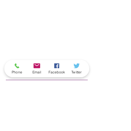
ארכיון
Phone
Email
Facebook
Twitter
June 2026
(5)
5 posts
May 2026
(6)
6 posts
April 2026
(3)
3 posts
March 2026
(2)
2 posts
February 2026
(5)
5 posts
January 2026
(5)
5 posts
December 2025
(6)
6 posts