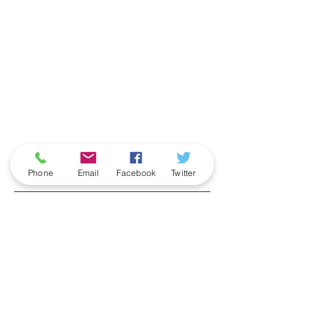
ארכיון
Phone
Email
Facebook
Twitter
June 2026
(5)
5 posts
May 2026
(6)
6 posts
April 2026
(3)
3 posts
March 2026
(2)
2 posts
February 2026
(5)
5 posts
January 2026
(5)
5 posts
December 2025
(6)
6 posts