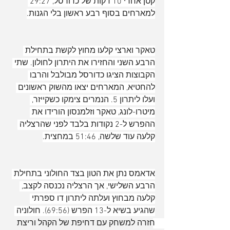
קטן אחרי 10 דקות של כדורסל, 29:27 
למארחים בסוף רבע ראשון בלי הגנות.
טאקר וארצי קלעו מחוץ לקשת בתחילת 
הרבע השני והחזירו את היתרון לחולון. שתי 
הקבוצות הציגו כדורסל מבולבל והרבו 
להחטיא, המארחים יצאו מהשוק ראשונים 
ועלו ליתרון 5. הנמרים צימקו כשקייזר, 
מיטרו-לונג, טאקר וזלמנסון הורידו את 
ההפרש ל-2 נקודות בלבד לפני שהרצליה 
קלעה עוד שלשה, 51:46 במחצית.
אדאמס נתן את הטון בצד החולוני בתחילת 
הרבע השלישי, אך הרצליה נכנסה לקצב, 
קלעה מבחוץ ועלתה ליתרון דו ספרתי 
שהגיע בשיא ל-13 הפרש (69:56). חולוניה 
חזרה למשחק עם דחיפת של הקהל וריצת 