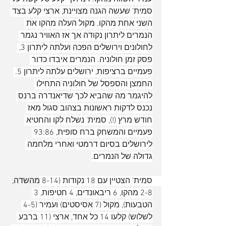
סמית' שעשה הגנה מצויינת, ארצי קלע בצד 
השני אחת מהקו. מקול העלה מהקו את 
הנמרים ליתרון נקודה אך אז האוויר נגמר 
לחולונים וירושלים הפכה ועלתה ליתרון 3, 
פסק זמן חולוניה. הנמרים איבדו כדור 
פעמיים ברציפות, ירושלים עלתה ליתרון 5. 
החמצן והספסל של חולוניה התחילו 
להיגמר מה שהביא לכך שדיאנדרה ברנס 
נכנס לדקות ראשונות בצהוב סגול מאז 
חודש מרץ (!), סמית' נשלח לקו והחטיא 
פעמיים והמשחק ברח סופית, 93:86 
לירושלים בסיום דרמטי ואחרי מלחמה 
גדולה של הנמרים.
סמית' הצטיין עם 18 נקודות (8-14 מהשדה, 
2-8 מהקו, 6 ריבאונדים, 4 חטיפות, 3 
הטבעות), מקול (7 אסיסטים) ועמיר (4-5 
לשלוש) קלעו 14 כל אחד, ארצי (11 ברבע 