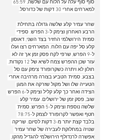
סוף סוף עלה על הלוח עם שלשה, 65:59 
למארחים אחרי 30 דקות של כדורסל.
שחר עמיר קלע שלשה גדולה בתחילת 
הרבע האחרון וצימק ל-3 הפרש. ספידי 
סמית' הירושלמי החזיר בצד השני, דאוסון 
קלע סל יפה עם הלוח. המארחים רצו ועלו 
ל-9 הפרש, שרפי לקח פסק זמן אך זה לא 
עזר שכן ההפרש צמח לשיא של 12 נקודות. 
חולון לא ויתרה כשקרופורד צימק עם סל 
בצבע, סמית' הטביע בצורה מרהיבה אחרי 
הטעייה שלו ושל מקול שזרקה את המגן 
הצידה ואחר כך קלע קליל וצימק ל-6 הפרש 
שוב, פסק זמן של ירושלים. עמיר קלע 
שלשה נוספת וצימק ל-5 הפרש, סמית' 
חטף ואפשר לקרופורד לצמק ל-78:75 
בלבד קצת יותר מ-3 דקות לסיום. שריקה 
שנויה במחלוקת לעבירה של שחר עמיר 
אפשרה לרנדולף הירושלמי להגדיל מהקו, 