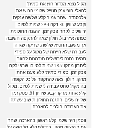
מקול מצא מכדור חוץ את סמית' 
להאלי-הופ ענק סטייל שלומי הרוש את 
אלכסנדר. שחר עמיר קלע שלשה ענקית 
וקבע שיוויון 80 דקה ו-29 שניות לסיום, 
ירושלים לקחה פסק זמן. ההגנה החולונית 
כפתה איירבול, חולון יצאה להתקפה חשובה 
אך משגב החטיא שלשה. שריקה שגויה 
לעבירה שלא הייתה של מקול על ספידי 
סמית' נתנה לירושלים הזדמנות לחזור 
ליתרון מהקו 18.9 שניות לסיום, שרפי לקח 
פסק זמן. ספידי סמית' קלע פעם אחת 
מהקו, חולון יצאה להתקפה על כל הקופה 
בה מקול סחט עבירה 5 שניות לסיום. מקול 
קלע אחת מהקו וקבע שיוויון 81, פסק זמן 
של ירושלים. ההגנה החולונית שוב עשתה 
את העבודה, הולכים להארכה.
זוסמן הירושלמי קלע ראשון בהארכה, שחר 
עמיר השווה מהקו. רנדולף קלע סל קשה על 