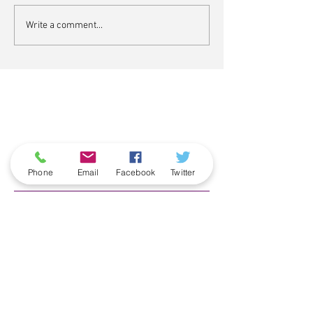
Write a comment...
ארכיון
Phone
Email
Facebook
Twitter
June 2026
(5)
5 posts
May 2026
(6)
6 posts
April 2026
(3)
3 posts
March 2026
(2)
2 posts
February 2026
(5)
5 posts
January 2026
(5)
5 posts
December 2025
(6)
6 posts