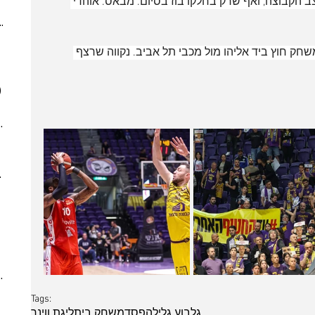
ב הקבוצה, ואף שרק בחלקו בוז בסיום. מבאס. אוהדי 
(4)
4 posts
ber 2023
(2)
2 posts
 post
23. ב-20:50 יוצאים למשחק חוץ ביד אליהו מול מכבי תל אביב. נקווה שרצף 
 posts
 posts
)
7 posts
(5)
5 posts
7)
7 posts
(7)
7 posts
(3)
3 posts
022
(7)
7 posts
 posts
 posts
 posts
10 posts
(4)
4 posts
(6)
6 posts
(8)
8 posts
Tags:
(5)
5 posts
גלבוע גליל
הפסד
משחק בית
ליגת ווינר