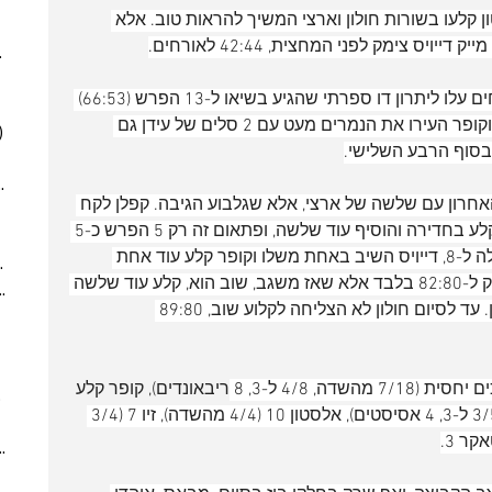
(6)
6 posts
ן קלעו בשורות חולון וארצי המשיך להראות טוב. אלא 
(5)
5 posts
ויס צימק לפני המחצית, 42:44 לאורחים.
025
(6)
6 posts
 posts
הרבע השלישי כבר נראה רע כשהאורחים עלו ליתרון דו ספרתי שהגיע בשיאו ל-13 הפרש (66:53) 
 posts
וההגנה של חולוניה לא קיימת. זלמנסון וקופר העירו את הנמרים מעט עם 2 סלים של עידן גם 
)
5 posts
(2)
2 posts
7)
7 posts
חרון עם שלשה של ארצי, אלא שגלבוע הגיבה. קפלן לקח 
(7)
7 posts
פסק זמן אחריו קייזר קלע מהקו וקופר קלע בחדירה והוסיף עוד שלשה, ופתאום זה רק 5 הפרש כ-5 
(5)
5 posts
דקות לסיום. משגב קלע שלשה שהגדילה ל-8, דייויס השיב באחת משלו וקופר קלע עוד אחת 
2024
(6)
6 posts
וצימק ל-4 הפרש. קייזר דייק מהקו וצימק ל-82:80 בלבד אלא שאז משגב, שוב הוא, קלע עוד שלשה 
ber 2024
(5)
5 posts
והוריד את האוויר מהמפרשים של חולון. עד לסיום חולון לא הצליחה לקלוע שוב, 89:80 
 post
 posts
 posts
דייויס קלע 23 נקודות אך באחוזים נמוכים יחסית (7/18 מהשדה, 4/8 ל-3, 8 ריבאונדים), קופר קלע 
10 posts
14 (4/11 ל-3, 4 אסיסטים), ארצי 13 (3/5 ל-3, 4 אסיסטים), אלסטון 10 (4/4 מהשדה), זיו 7 (3/4 
(6)
6 posts
(9)
9 posts
(6)
6 posts