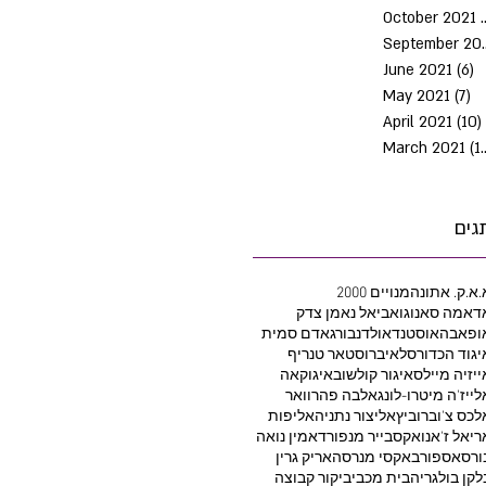
October 2021
Septem
June 2021
(6)
6
May 2021
(7)
7 
April 2021
(10)
March 2021
(10)
גים
.א.ק. אתונה
2000 מנויים
דאמה סאנוגו
אביאל נאמן צדק
ופאבה
אוסטנד
אולדנבורג
אדם סמית
יגוד הכדורסל
איברוסטאר טנריף
ייזיה מיילס
איגור קולשוב
איגוקאה
לייז'ה מיטרו-לונג
אלבה פהרוואר
לכס צ'וברוביץ
אליצור נתניה
אליפות
ריאל ז'אנו
אקסבייר מנפורד
אמין נואה
ורסאספור
באקסי מנרסה
אריק גרין
לקן בולגריה
בית מכבי
ביקור קבוצה