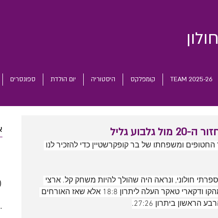
ולון
TEAM 2025-26
קומפלקס
היסטוריה
יום הולדת
ספונסרים
א
החטופים ומשפחתו של בר קופקרשטיין כדי להזכיר לנו 
 posts
 posts
 posts
פרתי חולוני, ונראה היה שהולך להיות משחק קל. ארצי 
)
2 posts
פתח את המשחק היטב, אלסטון דייק מהקו ודקארי טאקר העלה ליתרון 18:8 אלא שאז האורחים 
(5)
5 posts
ראשון ביתרון 27:26.
(5)
5 posts