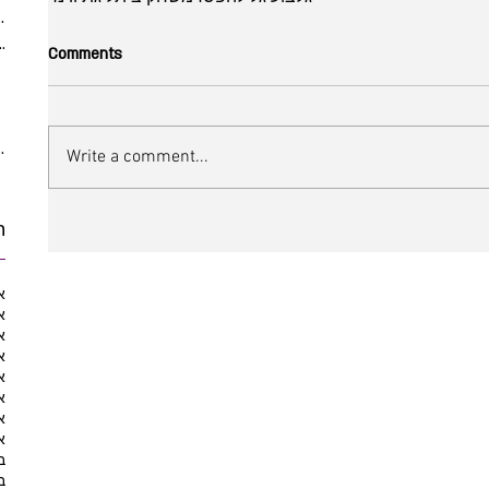
(5)
5 posts
ber 2021
(2)
2 posts
Comments
 posts
posts
10 posts
10 posts
Write a comment...
ת
א
א
א
א
א
א
א
א
ב
ב