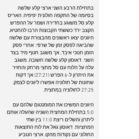
בתחילת הרבע השני ארצי קלע שלשה 
בסיומה של התקפה חולונית יפיפיה, האריס 
קלע סל משוגע בחדירה ושמר על ההפרש. 
הקצב ירד כששתי הקבוצות הרבו להחטיא, 
היוונים יצאו ראשונים מהבצורת עם שלשה 
שהביאה לפסק זמן של שרפי. אחרי פסק 
הזמן חנוכי איבד, אך משגב חטף מיד בצד 
השני. דאוסון קלע שלשה חשובה, משגב 
עלה על הלוח עם סל מחצי מרחק והחזיר 
את היתרון ל-6 הפרש (27:21) אך דקות 
שחונות של חולוניה אפשרו ליוונים לצמק, 
27:25 לחולוניה במחצית.
היוונים המשיכו את המומנטום שלהם עם 
5:0 בתחילת המחצית השניה שהעלה אותם 
ליתרון והשלים ריצת 11:0 בין שתי 
המחציות. דאוסון גאל את לוח התוצאות 
החולוני עם נקודות מהקו, ארצי הטביע 