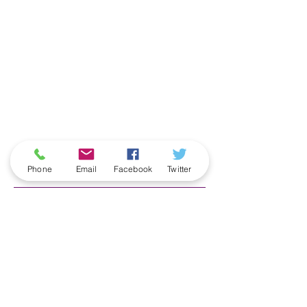
ארכיון
Phone
Email
Facebook
Twitter
June 2026
(5)
5 posts
May 2026
(6)
6 posts
April 2026
(3)
3 posts
March 2026
(2)
2 posts
February 2026
(5)
5 posts
January 2026
(5)
5 posts
December 2025
(6)
6 posts