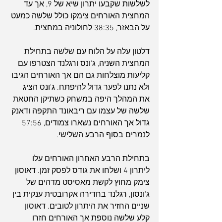
לשלשות שקבעו יתרון שיא של 9, אך עד 
המחצית האורחים צימקו כולל שלשה כמעט 
על הבאזר, 38:35 לחולוניה במחצית.
דלטון עלה על הלוח עם שלשה בתחילת 
המחצית השניה, ג'ונס ורגלנד הצטרפו עם 
קליעות מוצלחות גם הם אך האורחים הגיבו 
ולא נתנו לפער גדול להיפתח. ג'ונס הציג 
את המהלך היפה במשחק כשתיקן החטאת 
שלשה של עצמו עם ריבאונד התקפה ודאנק 
גדול אך האורחים נשארו צמודים, 57:56 
לנמרים בסוף הרבע השלישי.
בתחילת הרבע האחרון האורחים עלו 
ליתרון 4 ושלחו את גודס לפסק זמן. דאוסון 
צימק מחוץ לקשת מאסיסט מדהים של 
ג'ונסון, רגלנד בחדירה אקרובטית ענקית בין 
שניים החזיר את היתרון לטובים. דאוסון 
קלע שלשה נוספת אך האורחים חזרו 