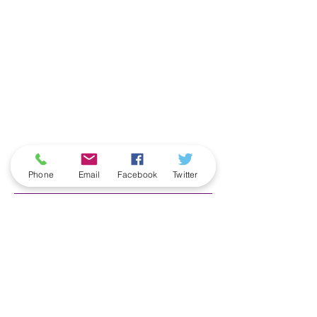
ארכיון
Phone
Email
Facebook
Twitter
June 2026
(5)
5 posts
May 2026
(6)
6 posts
April 2026
(3)
3 posts
March 2026
(2)
2 posts
February 2026
(5)
5 posts
January 2026
(5)
5 posts
December 2025
(6)
6 posts