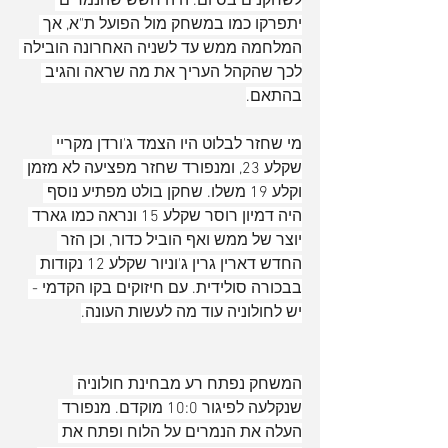
לשחקנים בסיום. היה חשש שהנמרים 
יתפרקו כמו במשחק מול הפועל ת"א, אך 
המלחמה ממש עד לשניה האחרונה הובילה 
לכך שהקהל העריך את מה שראה והגיב 
בהתאם.
מי שחזר לבלוט היו הצמד ג'ורדן מקריי 
שקלע 23, ומנפורד שחזר מפציעה לא מזמן 
וקלע 19 משלו. שחקן בולט מפתיע נוסף 
היה דמיון רוסר שקלע 15 ונראה כמו גארד 
יוצר של ממש ואף הוביל כדור, וכן הזר 
החדש דארין גרין ג'וניור שקלע 12 נקודות 
בבכורה סולידית. עם חיזוקים בקו הקדמי - 
יש לחולוניה עוד מה לעשות העונה.
המשחק נפתח רע מבחינת חולוניה 
שנקלעה לפיגור 10:0 מוקדם. מנפורד 
העלה את הנמרים על הלוח ופתח את 