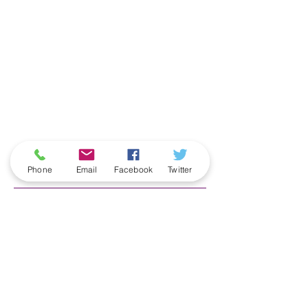
ארכיון
Phone
Email
Facebook
Twitter
June 2026
(5)
5 posts
May 2026
(6)
6 posts
April 2026
(3)
3 posts
March 2026
(2)
2 posts
February 2026
(5)
5 posts
January 2026
(5)
5 posts
December 2025
(6)
6 posts