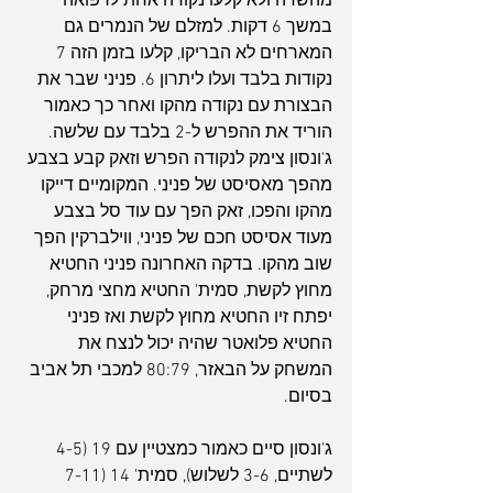
מהשדה ולא קלעו נקודה אחת לרפואה 
במשך 6 דקות. למזלם של הנמרים גם 
המארחים לא הבריקו, קלעו בזמן הזה 7 
נקודות בלבד ועלו ליתרון 6. פניני שבר את 
הבצורת עם נקודה מהקו ואחר כך כאמור 
הוריד את ההפרש ל-2 בלבד עם שלשה. 
ג'ונסון צימק לנקודה הפרש וזאק קבע בצבע 
מהפך מאסיסט של פניני. המקומיים דייקו 
מהקו והפכו, זאק הפך עם עוד סל בצבע 
מעוד אסיסט חכם של פניני, ווילברקין הפך 
שוב מהקו. בדקה האחרונה פניני החטיא 
מחוץ לקשת, סמית' החטיא מחצי מרחק, 
יפתח זיו החטיא מחוץ לקשת ואז פניני 
החטיא פלואטר שהיה יכול לנצח את 
המשחק על הבאזר, 80:79 למכבי תל אביב 
בסיום.
ג'ונסון סיים כאמור כמצטיין עם 19 (4-5 
לשתיים, 3-6 לשלוש), סמית' 14 (7-11 