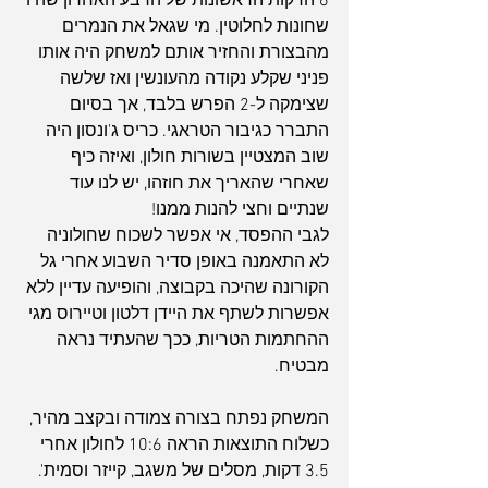
6 הדקות הראשונות של הרבע האחרון שהיו 
שחונות לחלוטין. מי שגאל את הנמרים 
מהבצורת והחזיר אותם למשחק היה אותו 
פניני שקלע נקודה מהעונשין ואז שלשה 
שצימקה ל-2 הפרש בלבד, אך בסיום 
התברר כגיבור הטראגי. כריס ג'ונסון היה 
שוב המצטיין בשורות חולון, ואיזה כיף 
שאחרי שהאריך את חוזהו, יש לנו עוד 
שנתיים וחצי להנות ממנו!
לגבי ההפסד, אי אפשר לשכוח שחולוניה 
לא התאמנה באופן סדיר השבוע אחרי גל 
הקורונה שהיכה בקבוצה, והופיעה עדיין ללא 
אפשרות לשתף את היידן דלטון וטיירוס מגי 
ההחתמות הטריות, ככך שהעתיד נראה 
מבטיח.
המשחק נפתח בצורה צמודה ובקצב מהיר, 
כשלוח התוצאות הראה 10:6 לחולון אחרי 
3.5 דקות, מסלים של משגב, קייזר וסמית'. 