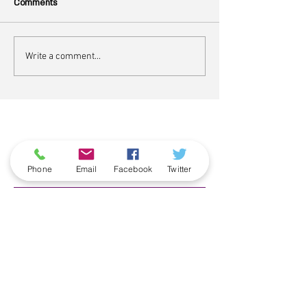
Comments
Write a comment...
ארכיון
Phone
Email
Facebook
Twitter
June 2026
(5)
5 posts
May 2026
(6)
6 posts
April 2026
(3)
3 posts
March 2026
(2)
2 posts
February 2026
(5)
5 posts
January 2026
(5)
5 posts
December 2025
(6)
6 posts