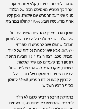
סחט בלתי ספורטיבית, קלע אחת מהקו 
ואחר כך הטביע מאסיסט חכם של רגלנד, 
פניני שמר על ההפרש עם שלשה. זאק קלע 
אחת מהעונשין וקבע 49:46 לחולון במחצית.
חולון חזרה מצויין למחצית השניה עם סל 
של רגלנד ושני מהלכי סל ועבירה של ג'ונסון 
הגדול, שהעלו שוב להפרש דו ספרתי 
(57:47). אלא שאז למרות נקודות של קייזר 
וסמית', מכבי רצה ריצת 16:4 וקבעה מהפך. 
ג'ונסון הפך פעמיים עם שתי שלשות 
רצופות, מנקו הגדיל ל-4 הפרש לפני שסל 
ועבירה שנויה במחלוקת של בורדיון על 
ווילברקין קבעו נקודה הפרש, 69:68 לחולון 
בסוף הרבע השלישי.
בתחילת הרבע הרביעי כלום לא הלך 
לנמרים שהחטיאו לא פחות מ-10 פעמים 