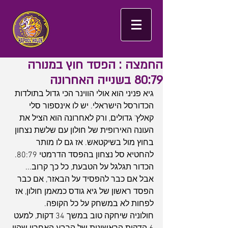
החמצה : הפסד חוץ במנורה
80:79 בשנייה האחרונה
גיא פניני הוא אולי הווינר הכי גדול בתולדות 
הכדורסל הישראלי. יש לו אינספור סלי 
קאלץ' גדולים, ורק לאחרונה הוא הציל את 
העונה האירופית של חולון עם שלשת נצחון 
בחוץ מול בשיקטאש. אז גם לו מותר 
להחטיא סל נצחון בהפסד הדרמטי 80:79. 
הכדור תגלגל על הטבעת, כל כך קרוב... 
אבל אם כבר להפסיד על הבאזר, אם כבר 
הפסד ראשון של גיא גודס כמאמן חולון, אז 
לפחות לא במשחק על כל הקופה.
חולוניה שיחקה טוב במשך 34 דקות, למעט 