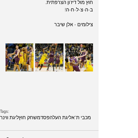
חוץ מול דיז'ון הצרפתית.
ב-ה-צ-ל-ח-ה!
צילומים - אלן שיבר
Tags:
מכבי ת"א
ליגת העל
הפסד
משחק חוץ
ליגת ווינר