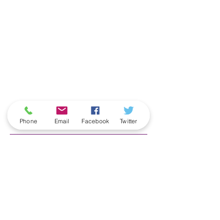
ארכיון
Phone
Email
Facebook
Twitter
June 2026
(5)
5 posts
May 2026
(6)
6 posts
April 2026
(3)
3 posts
March 2026
(2)
2 posts
February 2026
(5)
5 posts
January 2026
(5)
5 posts
December 2025
(6)
6 posts