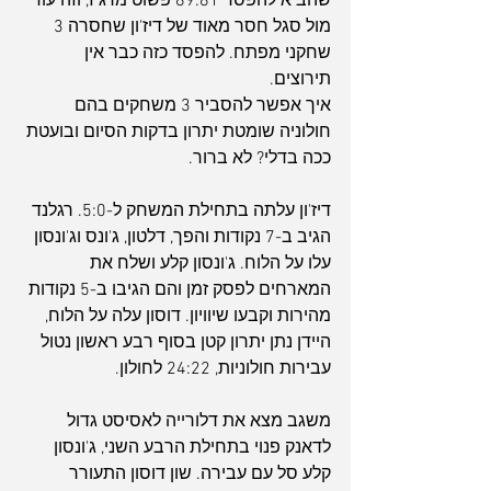
שהביא להפסד 89:81 פשוט מרגיז, וזה עוד 
מול סגל חסר מאוד של דיז'ון שחסרה 3 
שחקני מפתח. להפסד כזה כבר אין 
תירוצים.
איך אפשר להסביר 3 משחקים בהם 
חולוניה שומטת יתרון בדקות הסיום ובועטת 
ככה בדלי? לא ברור.
דיז'ון עלתה בתחילת המשחק ל-5:0. רגלנד 
הגיב ב-7 נקודות והפך, דלטון, ג'ונס וג'ונסון 
עלו על הלוח. ג'ונסון קלע ושלח את 
המארחים לפסק זמן והם הגיבו ב-5 נקודות 
מהירות וקבעו שיוויון. דוסון עלה על הלוח, 
היידן נתן יתרון קטן בסוף רבע ראשון נטול 
עבירות חולוניות, 24:22 לחולון.
משגב מצא את דלורייה לאסיסט גדול 
לדאנק פנוי בתחילת הרבע השני, ג'ונסון 
קלע סל עם עבירה. שון דוסון התעורר 