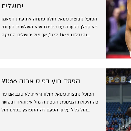
של שלושת הישראלים - נתנאל ארצי, ליאור קררה
ירושלים
ויאיר קרביץ, יחד עם יכולת טובה של מנפורד
הפועל קבוצת נתנאל חולון פתחה את עידן המאמן
שהחזיק את הנמרים ב
גיא קפלן בסערה עם שבירת שיא השלשות העונתי
והגדלתו מ-14 ל-17, אך מול ירושלים החזקה
ולנוכח חולשה...
הפסד חוץ בפיס ארנה 91:66
הפועל קבצות נתנאל חולון נראית לא טוב. אם עד
כה היכולת הבינונית הספיקה מול איגוקאה ובקושי
מול גליל עליון, הפעם זה התפוצץ בפנים מול
הפועל...