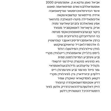
אביאל נאמן צדק
א.א.ק. אתונה
2000 מנויים
אוסטנד
אולדנבורג
אדם סמית
אדאמה סאנוגו
איגוד הכדורסל
איברוסטאר טנריף
אופאבה
אייזיה מיילס
איגור קולשוב
איגוקאה
אליפות
אלייז'ה מיטרו-לונג
אלבה פהרוואר
אמין נואה
אלכס צ'וברוביץ
אליצור נתניה
אריק גרין
אריאל ז'אנו
אקסבייר מנפורד
ביקור קבוצה
בורסאספור
באקסי מנרסה
בני הרצליה
בלקן בולגריה
בית מכבי
ברנדן אדאמס
ברינדיסי
בראוגן
בר קופרשטיין
ג'ו אלכסנדר
ג'אבריל טראוויק
בשיקטש
ג'ורדן טיילור
ג'ורדן המילטון
ג'ו רגלנד
ג'יימס בל
ג'יילן אדאמס
ג'ורדן רייט
ג'ורדן מקריי
גביע ווינר
גביע המדינה
ג'סטין סמית'
גיא פניני
גיא פנינ
גורדן טיילר
גוני יזרעאלי
גלן
גליל עליון
גלבוע גליל
גלבוע
גלאטסראיי
גמר פיינל פור
גמר גביע ווינר
גמר
גלן רייס
דיז'ון
דגן יבזורי
דארין גרין ג'וניור
ג׳ורדן מקריי
דקוואן ג'ונס
דקאראי טאקר
דן שמיר
דריון אטקינס
דרושפאקה
דרו קרופורד
היידן דאלטון
הגרלה
הארכה
דריק וולטון ג'וניור
היסטוריה
היכל הטוטו
היידן דלטון