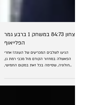
ניצחון 84:73 במשחק 1 ברבע גמר
הפלייאוף
הגיעו לשלבים המכריעים של העונה! אחרי
הפאשלה במחזור הקודם מול מכבי רמת גן,
חולוניה, שסיימה בכל זאת במקום החמישי,
הגיעה לרבע הגמר מול בני הרצליה הרביעית,
לסדרת פלייאוף של הטוב מ-3 משחקים בה יש
מעט מאוד מקום לטעויות. הנמרים עלו רמה,
ניצחו בסטייל 84:73 ועלו ל-1:0 בסדרה, מה